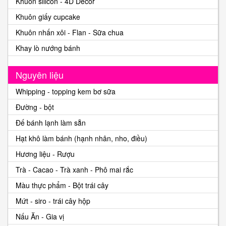
Khuôn silicon - 4D Decor
Khuôn giấy cupcake
Khuôn nhấn xôi - Flan - Sữa chua
Khay lò nướng bánh
Nguyên liệu
Whipping - topping kem bơ sữa
Đường - bột
Đế bánh lạnh làm sẵn
Hạt khô làm bánh (hạnh nhân, nho, điều)
Hương liệu - Rượu
Trà - Cacao - Trà xanh - Phô mai rắc
Màu thực phẩm - Bột trái cây
Mứt - siro - trái cây hộp
Nấu Ăn - Gia vị