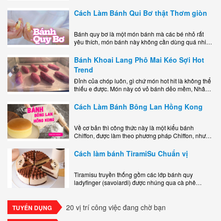
miệng bao gồm một lớp đế custard béo phủ với một
lớp..
Cách Làm Bánh Qui Bơ thật Thơm giòn
Bánh quy bơ là một món bánh mà các bé nhỏ rất
yêu thích, món bánh này không cần dùng quá nhiều
nguyên liệu hay quá cầu kỳ, cách làm..
Bánh Khoai Lang Phô Mai Kéo Sợi Hot
Trend
Đỉnh của chóp luôn, gì chứ món hot hit là không thể
thiếu e được. Món này có vỏ bánh dẻo mềm, Nhân
phô mai béo ngậy kéo sợimùi Khoai..
Cách Làm Bánh Bông Lan Hồng Kong
Về cơ bản thì công thức này là một kiểu bánh
Chiffon, được làm theo phương pháp Chiffon, nhưng
nướng trong khuôn tròn hoàn toàn ổn. Bánh rất
ngon, làm..
Cách làm bánh TiramiSu Chuẩn vị
Tiramisu truyền thống gồm các lớp bánh quy
ladyfinger (savoiardi) được nhúng qua cà phê
espresso, xen kẽ với lớp kem béo mềm làm từ phô
mai mascarpone, trứng và..
20 vị trí công việc đang chờ bạn
TUYỂN DỤNG