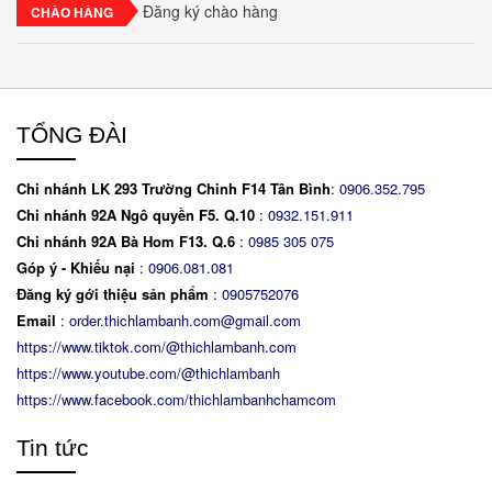
Đăng ký chào hàng
CHÀO HÀNG
TỔNG ĐÀI
Chi nhánh LK 293 Trường Chinh F14 Tân Bình
:
0906.352.795
Chi nhánh 92A Ngô quyền F5. Q.10
:
0932.151.911
Chi nhánh 92A Bà Hom F13. Q.6
:
0
985 305 075
Góp ý - Khiếu nại
:
0906.081.081
Đăng ký gới thiệu sản phẩm
:
0905752076
Email
:
order.thichlambanh.com@gmail.com
https://www.tiktok.com/@thichlambanh.com
https://www.youtube.com/@thichlambanh
https://www.facebook.com/thichlambanhchamcom
Tin tức