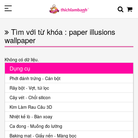
Tìm với từ khóa : paper illusions
wallpaper
Không có dữ liệu.
Dụng cụ
Phới đánh trứng - Cán bột
Rây bột - Vợt, túi lọc
Cây vét - Chổi silicon
Kim Làm Rau Câu 3D
Nhiệt kế lò - Bàn xoay
Ca đong - Muỗng đo lường
Baking mat - Giấy nến - Màng bọc