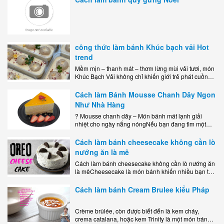
công thức làm bánh Khúc bạch vải Hot
trend
Mềm mịn – thanh mát – thơm lừng mùi vải tươi, món
Khúc Bạch Vải không chỉ khiến giới trẻ phát cuồng
mà còn là lựa chọn hoàn hảo cho..
Cách làm Bánh Mousse Chanh Dây Ngon
Như Nhà Hàng
? Mousse chanh dây – Món bánh mát lạnh giải
nhiệt cho ngày nắng nóngNếu bạn đang tìm một
món tráng miệng vừa đẹp mắt, vừa ngon miệng lại
dễ..
Cách làm bánh cheesecake không cần lò
nướng ăn là mê
Cách làm bánh cheesecake không cần lò nướng ăn
là mêCheesecake là món bánh khiến nhiều bạn trẻ
mê mẩn nhờ hương vị béo ngậy, ngọt ngào của lớp
kem..
Cách làm bánh Cream Brulee kiểu Pháp
Crème brûlée, còn được biết đến là kem cháy,
crema catalana, hoặc kem Trinity là một món tráng