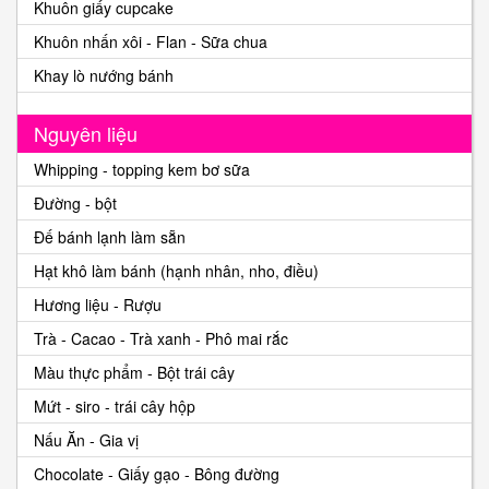
Khuôn giấy cupcake
Khuôn nhấn xôi - Flan - Sữa chua
Khay lò nướng bánh
Nguyên liệu
Whipping - topping kem bơ sữa
Đường - bột
Đế bánh lạnh làm sẵn
Hạt khô làm bánh (hạnh nhân, nho, điều)
Hương liệu - Rượu
Trà - Cacao - Trà xanh - Phô mai rắc
Màu thực phẩm - Bột trái cây
Mứt - siro - trái cây hộp
Nấu Ăn - Gia vị
Chocolate - Giấy gạo - Bông đường