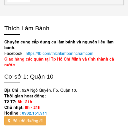
Thích Làm Bánh
Chuyên cung cấp dụng cụ làm bánh và nguyên liệu làm
bánh.
Facebook :
https://fb.com/thichlambanhchamcom
Giao hàng các quận tại Tp Hồ Chí Minh và tỉnh thành cả
nước
Cơ sở 1: Quận 10
Địa Chỉ :
92A Ngô Quyền, F5, Quận 10.
Thời gian hoạt đông:
T2-T7:
8h- 21h
Chủ nhật:
8h - 21h
Hotline :
0932.151.911
Bản đồ đường đi