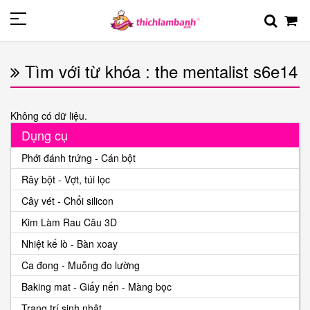
Tìm với từ khóa : the mentalist s6e14
Không có dữ liệu.
Dụng cụ
Phới đánh trứng - Cán bột
Rây bột - Vợt, túi lọc
Cây vét - Chổi silicon
Kim Làm Rau Câu 3D
Nhiệt kế lò - Bàn xoay
Ca đong - Muỗng đo lường
Baking mat - Giấy nến - Màng bọc
Trang trí sinh nhật