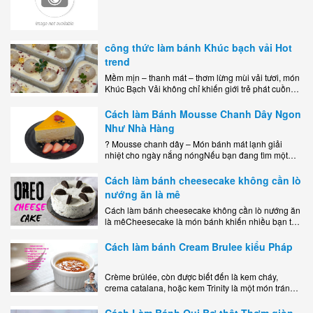
công thức làm bánh Khúc bạch vải Hot
trend
Mềm mịn – thanh mát – thơm lừng mùi vải tươi, món
Khúc Bạch Vải không chỉ khiến giới trẻ phát cuồng
mà còn là lựa chọn hoàn hảo cho..
Cách làm Bánh Mousse Chanh Dây Ngon
Như Nhà Hàng
? Mousse chanh dây – Món bánh mát lạnh giải
nhiệt cho ngày nắng nóngNếu bạn đang tìm một
món tráng miệng vừa đẹp mắt, vừa ngon miệng lại
dễ..
Cách làm bánh cheesecake không cần lò
nướng ăn là mê
Cách làm bánh cheesecake không cần lò nướng ăn
là mêCheesecake là món bánh khiến nhiều bạn trẻ
mê mẩn nhờ hương vị béo ngậy, ngọt ngào của lớp
kem..
Cách làm bánh Cream Brulee kiểu Pháp
Crème brûlée, còn được biết đến là kem cháy,
crema catalana, hoặc kem Trinity là một món tráng
miệng bao gồm một lớp đế custard béo phủ với một
lớp..
Cách Làm Bánh Qui Bơ thật Thơm giòn