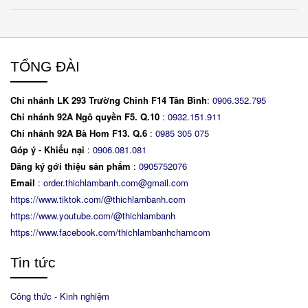
TỔNG ĐÀI
Chi nhánh LK 293 Trường Chinh F14 Tân Bình
:
0906.352.795
Chi nhánh 92A Ngô quyền F5. Q.10
:
0932.151.911
Chi nhánh 92A Bà Hom F13. Q.6
:
0
985 305 075
Góp ý - Khiếu nại
:
0906.081.081
Đăng ký gới thiệu sản phẩm
:
0905752076
Email
:
order.thichlambanh.com@gmail.com
https://www.tiktok.com/@thichlambanh.com
https://www.youtube.com/@thichlambanh
https://www.facebook.com/thichlambanhchamcom
Tin tức
Công thức - Kinh nghiệm