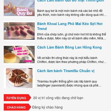
Bánh quy bơ là một món bánh mà các bé nhỏ rất
yêu thích, món bánh này không cần dùng quá nhiều
nguyên liệu hay quá cầu kỳ, cách làm..
Bánh Khoai Lang Phô Mai Kéo Sợi Hot
Trend
Đỉnh của chóp luôn, gì chứ món hot hit là không thể
thiếu e được. Món này có vỏ bánh dẻo mềm, Nhân
phô mai béo ngậy kéo sợimùi Khoai..
Cách Làm Bánh Bông Lan Hồng Kong
Về cơ bản thì công thức này là một kiểu bánh
Chiffon, được làm theo phương pháp Chiffon, nhưng
nướng trong khuôn tròn hoàn toàn ổn. Bánh rất
ngon, làm..
Cách làm bánh TiramiSu Chuẩn vị
Tiramisu truyền thống gồm các lớp bánh quy
ladyfinger (savoiardi) được nhúng qua cà phê
espresso, xen kẽ với lớp kem béo mềm làm từ phô
mai mascarpone, trứng và..
20 vị trí công việc đang chờ bạn
TUYỂN DỤNG
Đăng ký chào hàng
CHÀO HÀNG