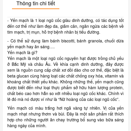
Thông tin chi tiết
- Yến mạch là 1 loại ngũ cốc giàu dinh dưỡng, có tác dụng tốt
đến cơ thể như làm đẹp da, giảm cân, ngăn ngừa các bệnh về
tim mạch, trị mụn, hỗ trợ bệnh nhân bị tiểu đường.
- Có thể sử dụng làm bánh biscotti, bánh granola, chuối dừa
yến mạch hay ăn sáng….
Yến mạch là gì?
Yến mạch là một loại ngũ cốc nguyên hạt được trồng chủ yếu
ở Bắc Mỹ và châu Âu. Về khía cạnh dinh dưỡng, đây được
xem là nguồn cung cấp chất xơ dồi dào cho cơ thể, đặc biệt là
beta glucan cùng hàng loạt các chất chống oxy hóa, vitamin và
khoáng chất thiết yếu khác. Không những thế, yến mạch cũng
được biết đến như loại thực phẩm sở hữu hàm lượng protein,
chất béo cao hơn hẳn so với nhiều loại ngũ cốc khác. Chính vì
lẽ đó mà nó được ví như là “Nữ hoàng của các loại ngũ cốc”.
Yến mạch có màu trắng hơi ngả vàng tự nhiên. Vị của yến
mạch nhạt nhưng thơm và bùi. Đây là một sản phẩm rất thích
hợp cho những người ăn chay trường bổ sung vào bữa sáng
hàng ngày của mình.