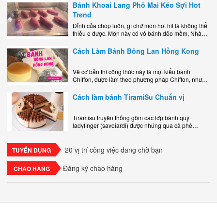
Bánh Khoai Lang Phô Mai Kéo Sợi Hot
Trend
Đỉnh của chóp luôn, gì chứ món hot hit là không thể
thiếu e được. Món này có vỏ bánh dẻo mềm, Nhân
phô mai béo ngậy kéo sợimùi Khoai..
Cách Làm Bánh Bông Lan Hồng Kong
Về cơ bản thì công thức này là một kiểu bánh
Chiffon, được làm theo phương pháp Chiffon, nhưng
nướng trong khuôn tròn hoàn toàn ổn. Bánh rất
ngon, làm..
Cách làm bánh TiramiSu Chuẩn vị
Tiramisu truyền thống gồm các lớp bánh quy
ladyfinger (savoiardi) được nhúng qua cà phê
espresso, xen kẽ với lớp kem béo mềm làm từ phô
mai mascarpone, trứng và..
20 vị trí công việc đang chờ bạn
TUYỂN DỤNG
Đăng ký chào hàng
CHÀO HÀNG