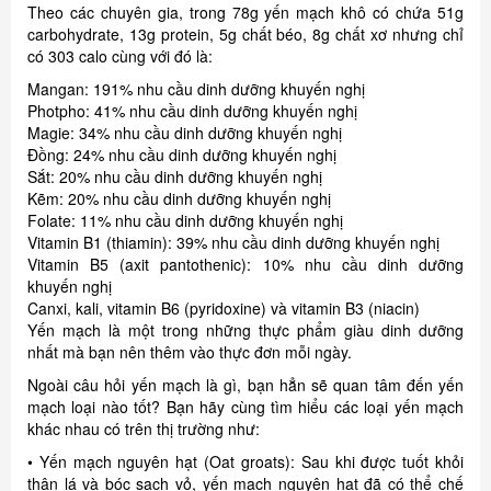
Theo các chuyên gia, trong 78g yến mạch khô có chứa 51g
carbohydrate, 13g protein, 5g chất béo, 8g chất xơ nhưng chỉ
có 303 calo cùng với đó là:
Mangan: 191% nhu cầu dinh dưỡng khuyến nghị
Photpho: 41% nhu cầu dinh dưỡng khuyến nghị
Magie: 34% nhu cầu dinh dưỡng khuyến nghị
Đồng: 24% nhu cầu dinh dưỡng khuyến nghị
Sắt: 20% nhu cầu dinh dưỡng khuyến nghị
Kẽm: 20% nhu cầu dinh dưỡng khuyến nghị
Folate: 11% nhu cầu dinh dưỡng khuyến nghị
Vitamin B1 (thiamin): 39% nhu cầu dinh dưỡng khuyến nghị
Vitamin B5 (axit pantothenic): 10% nhu cầu dinh dưỡng
khuyến nghị
Canxi, kali, vitamin B6 (pyridoxine) và vitamin B3 (niacin)
Yến mạch là một trong những thực phẩm giàu dinh dưỡng
nhất mà bạn nên thêm vào thực đơn mỗi ngày.
Ngoài câu hỏi yến mạch là gì, bạn hẳn sẽ quan tâm đến yến
mạch loại nào tốt? Bạn hãy cùng tìm hiểu các loại yến mạch
khác nhau có trên thị trường như:
• Yến mạch nguyên hạt (Oat groats): Sau khi được tuốt khỏi
thân lá và bóc sạch vỏ, yến mạch nguyên hạt đã có thể chế