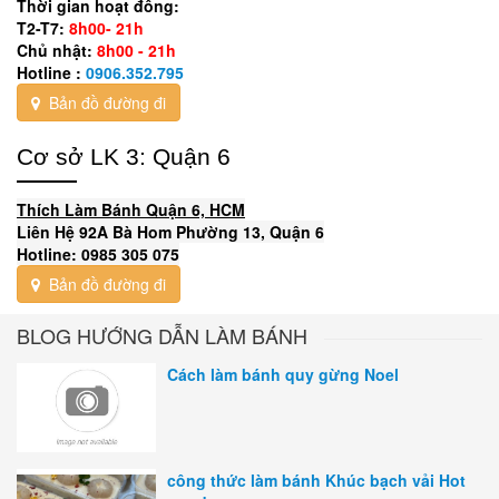
Thời gian hoạt đông:
T2-T7:
8h00- 21h
Chủ nhật:
8h00 - 21h
Hotline :
0906.352.795
Bản đồ đường đi
Cơ sở LK 3: Quận 6
Thích Làm Bánh Quận 6, HCM
Liên Hệ 92A Bà Hom Phường 13, Quận 6
Hotline: 0985 305 075
Bản đồ đường đi
BLOG HƯỚNG DẪN LÀM BÁNH
Cách làm bánh quy gừng Noel
công thức làm bánh Khúc bạch vải Hot