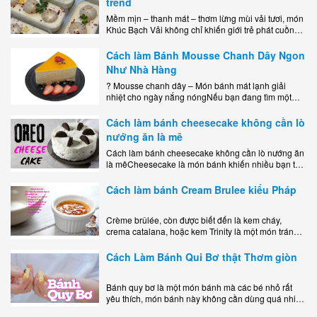
trend
Mềm mịn – thanh mát – thơm lừng mùi vải tươi, món
Khúc Bạch Vải không chỉ khiến giới trẻ phát cuồng
mà còn là lựa chọn hoàn hảo cho..
Cách làm Bánh Mousse Chanh Dây Ngon
Như Nhà Hàng
? Mousse chanh dây – Món bánh mát lạnh giải
nhiệt cho ngày nắng nóngNếu bạn đang tìm một
món tráng miệng vừa đẹp mắt, vừa ngon miệng lại
dễ..
Cách làm bánh cheesecake không cần lò
nướng ăn là mê
Cách làm bánh cheesecake không cần lò nướng ăn
là mêCheesecake là món bánh khiến nhiều bạn trẻ
mê mẩn nhờ hương vị béo ngậy, ngọt ngào của lớp
kem..
Cách làm bánh Cream Brulee kiểu Pháp
Crème brûlée, còn được biết đến là kem cháy,
crema catalana, hoặc kem Trinity là một món tráng
miệng bao gồm một lớp đế custard béo phủ với một
lớp..
Cách Làm Bánh Qui Bơ thật Thơm giòn
Bánh quy bơ là một món bánh mà các bé nhỏ rất
yêu thích, món bánh này không cần dùng quá nhiều
nguyên liệu hay quá cầu kỳ, cách làm..