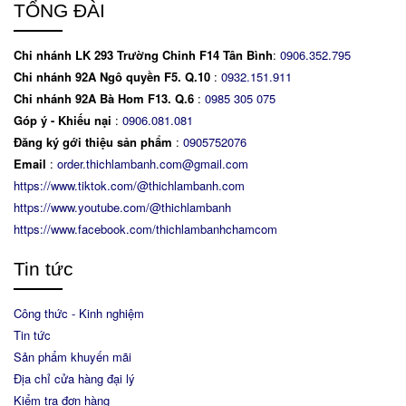
TỔNG ĐÀI
Chi nhánh LK 293 Trường Chinh F14 Tân Bình
:
0906.352.795
Chi nhánh 92A Ngô quyền F5. Q.10
:
0932.151.911
Chi nhánh 92A Bà Hom F13. Q.6
:
0
985 305 075
Góp ý - Khiếu nại
:
0906.081.081
Đăng ký gới thiệu sản phẩm
:
0905752076
Email
:
order.thichlambanh.com@gmail.com
https://www.tiktok.com/@thichlambanh.com
https://www.youtube.com/@thichlambanh
https://www.facebook.com/thichlambanhchamcom
Tin tức
Công thức - Kinh nghiệm
Tin tức
Sản phẩm khuyến mãi
Địa chỉ cửa hàng đại lý
Kiểm tra đơn hàng