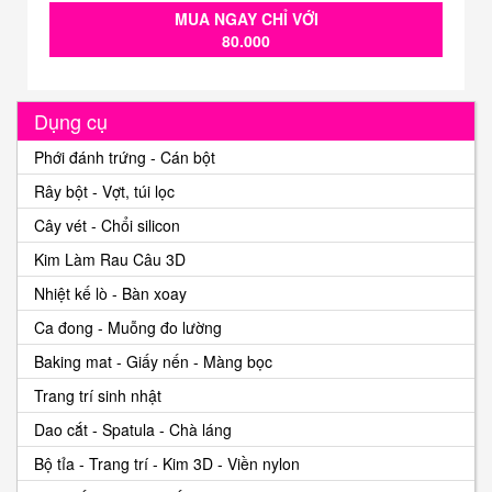
MUA NGAY CHỈ VỚI
80.000
Dụng cụ
Phới đánh trứng - Cán bột
Rây bột - Vợt, túi lọc
Cây vét - Chổi silicon
Kim Làm Rau Câu 3D
Nhiệt kế lò - Bàn xoay
Ca đong - Muỗng đo lường
Baking mat - Giấy nến - Màng bọc
Trang trí sinh nhật
Dao cắt - Spatula - Chà láng
Bộ tỉa - Trang trí - Kim 3D - Viền nylon