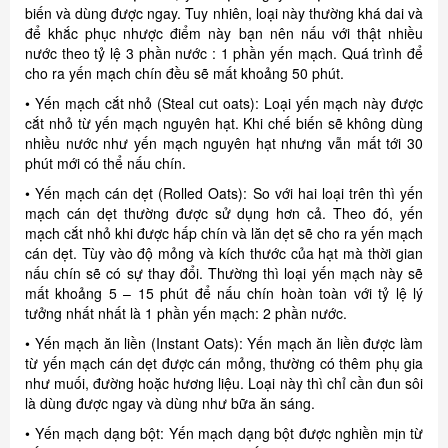
biến và dùng được ngay. Tuy nhiên, loại này thường khá dai và
để khắc phục nhược điểm này bạn nên nấu với thật nhiều
nước theo tỷ lệ 3 phần nước : 1 phần yến mạch. Quá trình để
cho ra yến mạch chín đều sẽ mất khoảng 50 phút.
• Yến mạch cắt nhỏ (Steal cut oats): Loại yến mạch này được
cắt nhỏ từ yến mạch nguyên hạt. Khi chế biến sẽ không dùng
nhiều nước như yến mạch nguyên hạt nhưng vẫn mất tới 30
phút mới có thể nấu chín.
• Yến mạch cán dẹt (Rolled Oats): So với hai loại trên thì yến
mạch cán dẹt thường được sử dụng hơn cả. Theo đó, yến
mạch cắt nhỏ khi được hấp chín và lăn dẹt sẽ cho ra yến mạch
cán dẹt. Tùy vào độ mỏng và kích thước của hạt mà thời gian
nấu chín sẽ có sự thay đổi. Thường thì loại yến mạch này sẽ
mất khoảng 5 – 15 phút để nấu chín hoàn toàn với tỷ lệ lý
tưởng nhất nhất là 1 phần yến mạch: 2 phần nước.
• Yến mạch ăn liền (Instant Oats): Yến mạch ăn liền được làm
từ yến mạch cán dẹt được cán mỏng, thường có thêm phụ gia
như muối, đường hoặc hương liệu. Loại này thì chỉ cần đun sôi
là dùng được ngay và dùng như bữa ăn sáng.
• Yến mạch dạng bột: Yến mạch dạng bột được nghiền mịn từ