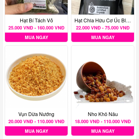
Hạt Bí Tách Vỏ
Hạt Chia Hữu Cơ Úc Black Bag
25.000 VNĐ - 160.000 VNĐ
22.000 VNĐ - 75.000 VNĐ
MUA NGAY
MUA NGAY
Vụn Dừa Nướng
Nho Khô Nâu
20.000 VNĐ - 110.000 VNĐ
18.000 VNĐ - 110.000 VNĐ
MUA NGAY
MUA NGAY