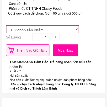
– Xuất xứ: Úc
– Phân phối: CT TNHH Classy Foods
- Có 2 quy cách để chọn: Gói 100 gr và gói 500 gr
Số Lượng
Thêm Vào Giỏ Hàng
Mua Ngay
Thichlambanh Đảm Bảo
Trả hàng hoàn tiền nếu sản
phẩm lỗi
Xuất xứ:
Nơi sản xuất:
Nhà sản xuất/ Đơn vị chịu trách nhiệm sản phẩm hàng hóa:
Đơn vị chịu trách nhiệm hàng hóa: Công ty TNHH Thương
mại và Dịch vụ Thích Làm Bánh