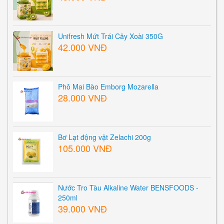
Unifresh Mứt Trái Cây Xoài 350G
42.000 VNĐ
Phô Mai Bào Emborg Mozarella
28.000 VNĐ
Bơ Lạt động vật Zelachi 200g
105.000 VNĐ
Nước Tro Tàu Alkaline Water BENSFOODS -
250ml
39.000 VNĐ