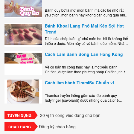
Bánh quy bơ là một món bánh mà các bé nhỏ rất
yêu thích, món bánh này không cần dùng quá nhiều
nguyên liệu hay quá cầu kỳ, cách làm..
Bánh Khoai Lang Phô Mai Kéo Sợi Hot
Trend
Đỉnh của chóp luôn, gì chứ món hot hit là không thể
thiếu e được. Món này có vỏ bánh dẻo mềm, Nhân
phô mai béo ngậy kéo sợimùi Khoai..
Cách Làm Bánh Bông Lan Hồng Kong
Về cơ bản thì công thức này là một kiểu bánh
Chiffon, được làm theo phương pháp Chiffon, nhưng
nướng trong khuôn tròn hoàn toàn ổn. Bánh rất
ngon, làm..
Cách làm bánh TiramiSu Chuẩn vị
Tiramisu truyền thống gồm các lớp bánh quy
ladyfinger (savoiardi) được nhúng qua cà phê
espresso, xen kẽ với lớp kem béo mềm làm từ phô
mai mascarpone, trứng và..
20 vị trí công việc đang chờ bạn
TUYỂN DỤNG
Đăng ký chào hàng
CHÀO HÀNG