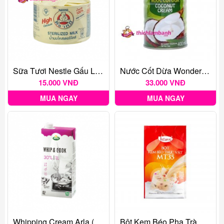
Sữa Tươi Nestle Gấu Lon Thái Lan (140ml)
Nước Cốt Dừa Wonderfarm 400ml
15.000 VNĐ
33.000 VNĐ
MUA NGAY
MUA NGAY
Whipping Cream Arla (Tím) 30% 1L
Bột Kem Béo Pha Trà Sữa Indo Luave MT35