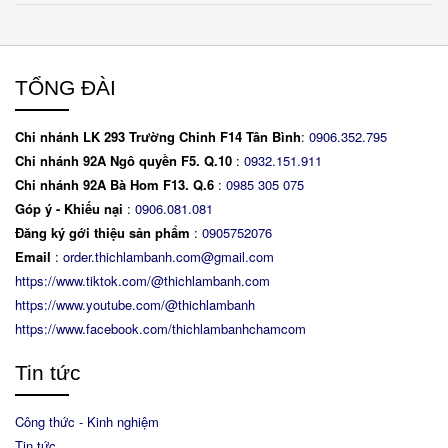
TỔNG ĐÀI
Chi nhánh LK 293 Trường Chinh F14 Tân Bình
:
0906.352.795
Chi nhánh 92A Ngô quyền F5. Q.10
:
0932.151.911
Chi nhánh 92A Bà Hom F13. Q.6
:
0
985 305 075
Góp ý - Khiếu nại
:
0906.081.081
Đăng ký gới thiệu sản phẩm
:
0905752076
Email
:
order.thichlambanh.com@gmail.com
https://www.tiktok.com/@thichlambanh.com
https://www.youtube.com/@thichlambanh
https://www.facebook.com/thichlambanhchamcom
Tin tức
Công thức - Kinh nghiệm
Tin tức