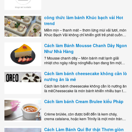
công thức làm bánh Khúc bạch vải Hot
trend
Mềm mịn – thanh mát – thơm lừng mùi vải tươi, món
Khúc Bạch Vải không chỉ khiến giới trẻ phát cuồng
mà còn là lựa chọn hoàn hảo cho..
Cách làm Bánh Mousse Chanh Dây Ngon
Như Nhà Hàng
? Mousse chanh dây – Món bánh mát lạnh giải
nhiệt cho ngày nắng nóngNếu bạn đang tìm một
món tráng miệng vừa đẹp mắt, vừa ngon miệng lại
dễ..
Cách làm bánh cheesecake không cần lò
nướng ăn là mê
Cách làm bánh cheesecake không cần lò nướng ăn
là mêCheesecake là món bánh khiến nhiều bạn trẻ
mê mẩn nhờ hương vị béo ngậy, ngọt ngào của lớp
kem..
Cách làm bánh Cream Brulee kiểu Pháp
Crème brûlée, còn được biết đến là kem cháy,
crema catalana, hoặc kem Trinity là một món tráng
miệng bao gồm một lớp đế custard béo phủ với một
lớp..
Cách Làm Bánh Qui Bơ thật Thơm giòn