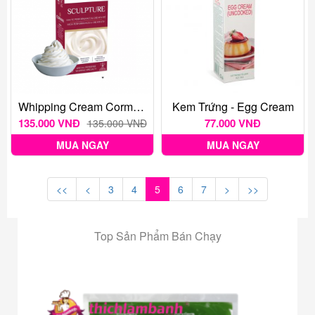
Whipping Cream Corman Sculpture 1L
Kem Trứng - Egg Cream
135.000 VNĐ
77.000 VNĐ
135.000 VNĐ
MUA NGAY
MUA NGAY
<<
<
3
4
5
6
7
>
>>
Top Sản Phẩm Bán Chạy