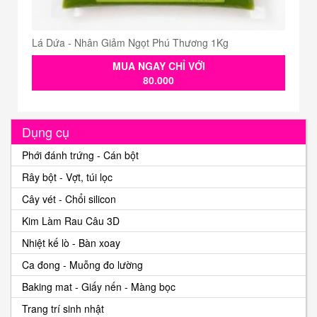
Lá Dứa - Nhân Giảm Ngọt Phú Thương 1Kg
MUA NGAY CHỈ VỚI
80.000
Dụng cụ
Phới đánh trứng - Cán bột
Rây bột - Vợt, túi lọc
Cây vét - Chổi silicon
Kim Làm Rau Câu 3D
Nhiệt kế lò - Bàn xoay
Ca đong - Muỗng đo lường
Baking mat - Giấy nến - Màng bọc
Trang trí sinh nhật