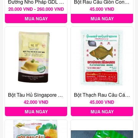
Đường Nho Pháp GDL - Glucono Delta Lactone
Bột Rau Câu Giòn Con Cá Vàng Thái Lan 25g
20.000 VNĐ - 260.000 VNĐ
45.000 VNĐ
MUA NGAY
MUA NGAY
Bột Tàu Hủ Singapore SL II 90gr
Bột Thạch Rau Câu Cá Vàng Thái Lan 25g
42.000 VNĐ
45.000 VNĐ
MUA NGAY
MUA NGAY