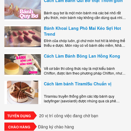
Cách Làm Bánh Qui Bơ thật Thơm giòn
Bánh quy bơ là một món bánh mà các bé nhỏ rất
yêu thích, món bánh này không cần dùng quá nhiều
nguyên liệu hay quá cầu kỳ, cách làm..
Bánh Khoai Lang Phô Mai Kéo Sợi Hot
Trend
Đỉnh của chóp luôn, gì chứ món hot hit là không thể
thiếu e được. Món này có vỏ bánh dẻo mềm, Nhân
phô mai béo ngậy kéo sợimùi Khoai..
Cách Làm Bánh Bông Lan Hồng Kong
Về cơ bản thì công thức này là một kiểu bánh
Chiffon, được làm theo phương pháp Chiffon, nhưng
nướng trong khuôn tròn hoàn toàn ổn. Bánh rất
ngon, làm..
Cách làm bánh TiramiSu Chuẩn vị
Tiramisu truyền thống gồm các lớp bánh quy
ladyfinger (savoiardi) được nhúng qua cà phê
espresso, xen kẽ với lớp kem béo mềm làm từ phô
mai mascarpone, trứng và..
20 vị trí công việc đang chờ bạn
TUYỂN DỤNG
Đăng ký chào hàng
CHÀO HÀNG