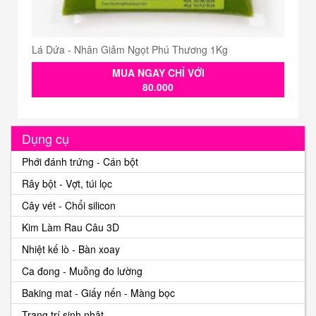
Lá Dứa - Nhân Giảm Ngọt Phú Thương 1Kg
MUA NGAY CHỈ VỚI
80.000
Dụng cụ
Phới đánh trứng - Cán bột
Rây bột - Vợt, túi lọc
Cây vét - Chổi silicon
Kim Làm Rau Câu 3D
Nhiệt kế lò - Bàn xoay
Ca đong - Muỗng đo lường
Baking mat - Giấy nến - Màng bọc
Trang trí sinh nhật