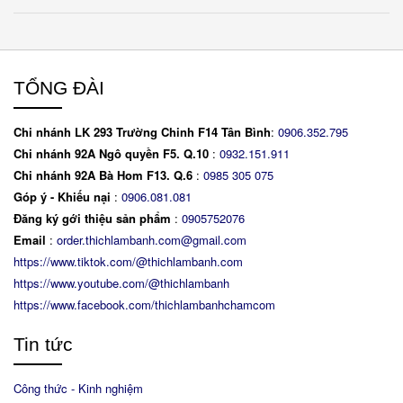
TỔNG ĐÀI
Chi nhánh LK 293 Trường Chinh F14 Tân Bình
:
0906.352.795
Chi nhánh 92A Ngô quyền F5. Q.10
:
0932.151.911
Chi nhánh 92A Bà Hom F13. Q.6
:
0
985 305 075
Góp ý - Khiếu nại
:
0906.081.081
Đăng ký gới thiệu sản phẩm
:
0905752076
Email
:
order.thichlambanh.com@gmail.com
https://www.tiktok.com/@thichlambanh.com
https://www.youtube.com/@thichlambanh
https://www.facebook.com/thichlambanhchamcom
Tin tức
Công thức - Kinh nghiệm