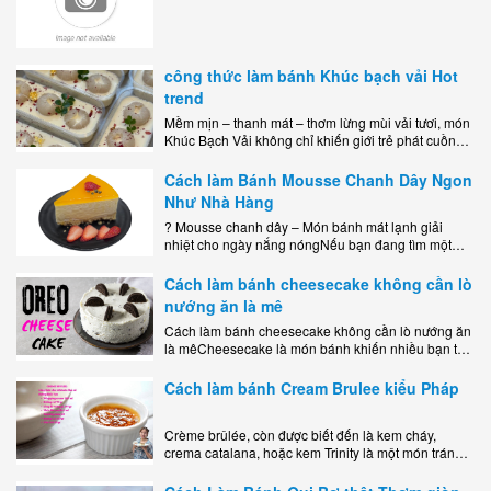
công thức làm bánh Khúc bạch vải Hot
trend
Mềm mịn – thanh mát – thơm lừng mùi vải tươi, món
Khúc Bạch Vải không chỉ khiến giới trẻ phát cuồng
mà còn là lựa chọn hoàn hảo cho..
Cách làm Bánh Mousse Chanh Dây Ngon
Như Nhà Hàng
? Mousse chanh dây – Món bánh mát lạnh giải
nhiệt cho ngày nắng nóngNếu bạn đang tìm một
món tráng miệng vừa đẹp mắt, vừa ngon miệng lại
dễ..
Cách làm bánh cheesecake không cần lò
nướng ăn là mê
Cách làm bánh cheesecake không cần lò nướng ăn
là mêCheesecake là món bánh khiến nhiều bạn trẻ
mê mẩn nhờ hương vị béo ngậy, ngọt ngào của lớp
kem..
Cách làm bánh Cream Brulee kiểu Pháp
Crème brûlée, còn được biết đến là kem cháy,
crema catalana, hoặc kem Trinity là một món tráng
miệng bao gồm một lớp đế custard béo phủ với một
lớp..