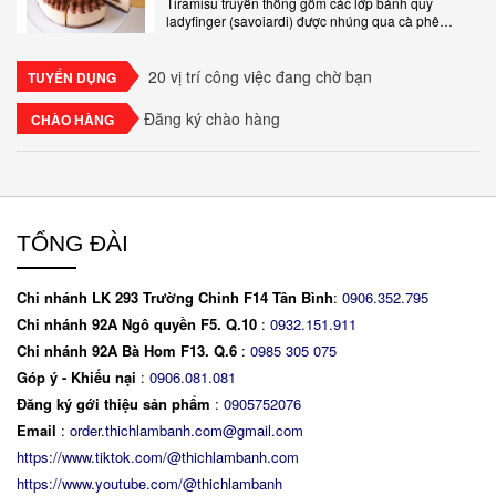
Tiramisu truyền thống gồm các lớp bánh quy
ladyfinger (savoiardi) được nhúng qua cà phê
espresso, xen kẽ với lớp kem béo mềm làm từ phô
mai mascarpone, trứng và..
20 vị trí công việc đang chờ bạn
TUYỂN DỤNG
Đăng ký chào hàng
CHÀO HÀNG
TỔNG ĐÀI
Chi nhánh LK 293 Trường Chinh F14 Tân Bình
:
0906.352.795
Chi nhánh 92A Ngô quyền F5. Q.10
:
0932.151.911
Chi nhánh 92A Bà Hom F13. Q.6
:
0
985 305 075
Góp ý - Khiếu nại
:
0906.081.081
Đăng ký gới thiệu sản phẩm
:
0905752076
Email
:
order.thichlambanh.com@gmail.com
https://www.tiktok.com/@thichlambanh.com
https://www.youtube.com/@thichlambanh