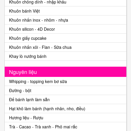
Khuôn chống dính - nhập khẩu
Khuôn bánh Việt
Khuôn nhấn inox - nhôm - nhựa
Khuôn silicon - 4D Decor
Khuôn giấy cupcake
Khuôn nhấn xôi - Flan - Sữa chua
Khay lò nướng bánh
Nguyên liệu
Whipping - topping kem bơ sữa
Đường - bột
Đế bánh lạnh làm sẵn
Hạt khô làm bánh (hạnh nhân, nho, điều)
Hương liệu - Rượu
Trà - Cacao - Trà xanh - Phô mai rắc