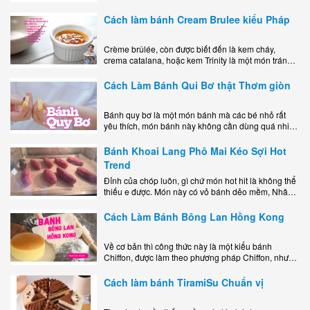
mê mẩn nhờ hương vị béo ngậy, ngọt ngào của lớp
kem..
Cách làm bánh Cream Brulee kiểu Pháp
Crème brûlée, còn được biết đến là kem cháy,
crema catalana, hoặc kem Trinity là một món tráng
miệng bao gồm một lớp đế custard béo phủ với một
lớp..
Cách Làm Bánh Qui Bơ thật Thơm giòn
Bánh quy bơ là một món bánh mà các bé nhỏ rất
yêu thích, món bánh này không cần dùng quá nhiều
nguyên liệu hay quá cầu kỳ, cách làm..
Bánh Khoai Lang Phô Mai Kéo Sợi Hot
Trend
Đỉnh của chóp luôn, gì chứ món hot hit là không thể
thiếu e được. Món này có vỏ bánh dẻo mềm, Nhân
phô mai béo ngậy kéo sợimùi Khoai..
Cách Làm Bánh Bông Lan Hồng Kong
Về cơ bản thì công thức này là một kiểu bánh
Chiffon, được làm theo phương pháp Chiffon, nhưng
nướng trong khuôn tròn hoàn toàn ổn. Bánh rất
ngon, làm..
Cách làm bánh TiramiSu Chuẩn vị