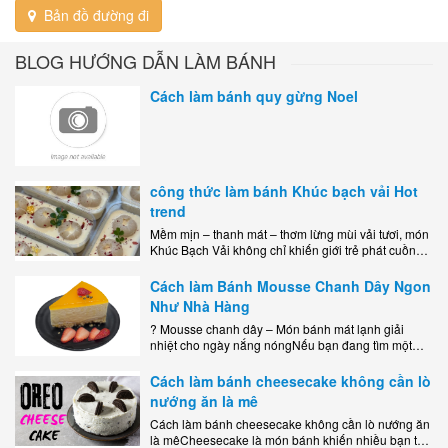
Bản đồ đường đi
BLOG HƯỚNG DẪN LÀM BÁNH
Cách làm bánh quy gừng Noel
công thức làm bánh Khúc bạch vải Hot
trend
Mềm mịn – thanh mát – thơm lừng mùi vải tươi, món
Khúc Bạch Vải không chỉ khiến giới trẻ phát cuồng
mà còn là lựa chọn hoàn hảo cho..
Cách làm Bánh Mousse Chanh Dây Ngon
Như Nhà Hàng
? Mousse chanh dây – Món bánh mát lạnh giải
nhiệt cho ngày nắng nóngNếu bạn đang tìm một
món tráng miệng vừa đẹp mắt, vừa ngon miệng lại
dễ..
Cách làm bánh cheesecake không cần lò
nướng ăn là mê
Cách làm bánh cheesecake không cần lò nướng ăn
là mêCheesecake là món bánh khiến nhiều bạn trẻ