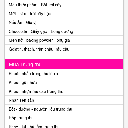
Màu thực phẩm - Bột trái cây
Mứt - siro - trái cây hộp
Nấu Ăn - Gia vị
Chocolate - Giấy gạo - Bông đường
Men nở - baking powder - phụ gia
Gelatin, thạch, trân châu, râu câu
Mùa Trung thu
Khuôn nhấn trung thu lò xo
Khuôn gõ nhựa
Khuôn nhựa râu câu trung thu
Nhân sên sẵn
Bột - đường - nguyên liệu trung thu
Hộp trung thu
Khay - túi - hút ẩm trung thu