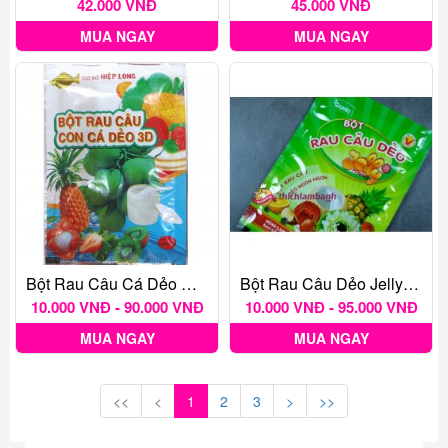
42.000 VNĐ
45.000 VNĐ
MUA NGAY
MUA NGAY
Bột Rau Câu Cá Dẻo Hiệp Long
Bột Rau Câu Dẻo Jelly Hoàng Yến
10.000 VNĐ - 90.000 VNĐ
10.000 VNĐ - 95.000 VNĐ
MUA NGAY
MUA NGAY
<<
<
1
2
3
>
>>