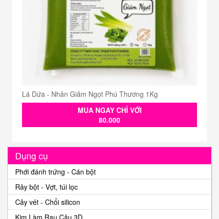
Lá Dứa - Nhân Giảm Ngọt Phú Thương 1Kg
MUA NGAY CHỈ VỚI
80.000
Dụng cụ
Phới đánh trứng - Cán bột
Rây bột - Vợt, túi lọc
Cây vét - Chổi silicon
Kim Làm Rau Câu 3D