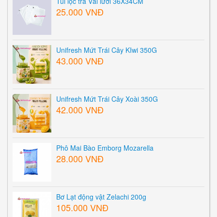
Túi lọc trà Vải lưới 36X34CM
25.000 VNĐ
Unifresh Mứt Trái Cây KIwi 350G
43.000 VNĐ
Unifresh Mứt Trái Cây Xoài 350G
42.000 VNĐ
Phô Mai Bào Emborg Mozarella
28.000 VNĐ
Bơ Lạt động vật Zelachi 200g
105.000 VNĐ