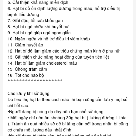
5. Cải thiện khả năng miễn dịch
6. Hạt bí đỏ ổn định lượng đường trong máu, hỗ trợ điều trị
bệnh tiểu đường
7. Giải độc, tốt sức khỏe gan
8. Hạt bí ngô chữa khí huyết hư
9. Hạt bí ngô giúp ngủ ngon giấc
10. Ngăn ngừa và hỗ trợ điều trị viêm khớp
11. Giảm huyết áp
12. Hạt bí đỏ làm giảm các triệu chứng mãn kinh ở phụ nữ
13. Cải thiện chức năng hoạt động của tuyến tiền liệt
14. Hạt bí làm giảm cholesterol máu
15. Chống trầm cảm
16. Tốt cho não bộ
************************************
Các lưu ý khi sử dụng
Dù tiêu thụ hạt bí theo cách nào thì bạn cũng cần lưu ý một số
chi tiết sau:
•Người đang bị nóng dạ dày nên hạn chế sử dụng
• Mỗi ngày chỉ nên ăn khoảng 30g hạt bí ( tương đương 1 thìa
). Tránh ăn quá nhiều sẽ dễ bị tăng cân bởi trong nhân bí cũng
có chứa một lượng dầu nhất định.
•Người đang bị thừa cân, béo phì không nên ăn hạt bí