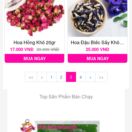
Hoa Hồng Khô 20gr
Hoa Đậu Biếc Sấy Khô 20 Gr
17.000 VNĐ
25.000 VNĐ
20.000 VNĐ
MUA NGAY
MUA NGAY
<<
<
1
2
3
4
>
>>
Top Sản Phẩm Bán Chạy