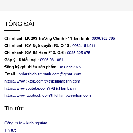
TỔNG ĐÀI
Chi nhánh LK 293 Trường Chinh F14 Tân Bình
:
0906.352.795
Chi nhánh 92A Ngô quyền F5. Q.10
:
0932.151.911
Chi nhánh 92A Bà Hom F13. Q.6
:
0
985 305 075
Góp ý - Khiếu nại
:
0906.081.081
Đăng ký gới thiệu sản phẩm
:
0905752076
Email
:
order.thichlambanh.com@gmail.com
https://www.tiktok.com/@thichlambanh.com
https://www.youtube.com/@thichlambanh
https://www.facebook.com/thichlambanhchamcom
Tin tức
Công thức - Kinh nghiệm
Tin tức