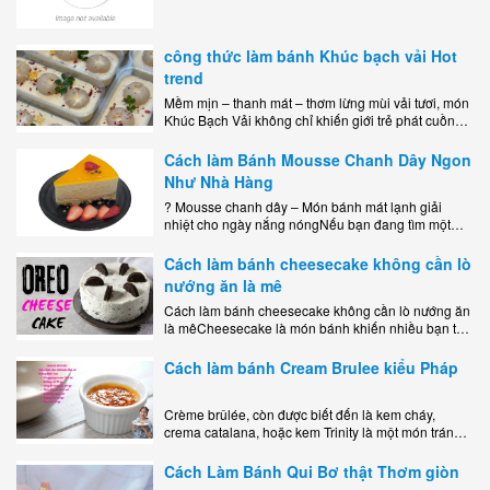
công thức làm bánh Khúc bạch vải Hot
trend
Mềm mịn – thanh mát – thơm lừng mùi vải tươi, món
Khúc Bạch Vải không chỉ khiến giới trẻ phát cuồng
mà còn là lựa chọn hoàn hảo cho..
Cách làm Bánh Mousse Chanh Dây Ngon
Như Nhà Hàng
? Mousse chanh dây – Món bánh mát lạnh giải
nhiệt cho ngày nắng nóngNếu bạn đang tìm một
món tráng miệng vừa đẹp mắt, vừa ngon miệng lại
dễ..
Cách làm bánh cheesecake không cần lò
nướng ăn là mê
Cách làm bánh cheesecake không cần lò nướng ăn
là mêCheesecake là món bánh khiến nhiều bạn trẻ
mê mẩn nhờ hương vị béo ngậy, ngọt ngào của lớp
kem..
Cách làm bánh Cream Brulee kiểu Pháp
Crème brûlée, còn được biết đến là kem cháy,
crema catalana, hoặc kem Trinity là một món tráng
miệng bao gồm một lớp đế custard béo phủ với một
lớp..
Cách Làm Bánh Qui Bơ thật Thơm giòn