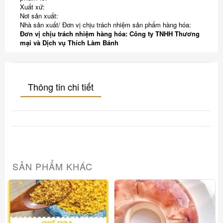
Xuất xứ:
Nơi sản xuất:
Nhà sản xuất/ Đơn vị chịu trách nhiệm sản phẩm hàng hóa:
Đơn vị chịu trách nhiệm hàng hóa: Công ty TNHH Thương
mại và Dịch vụ Thích Làm Bánh
Thông tin chi tiết
SẢN PHẨM KHÁC