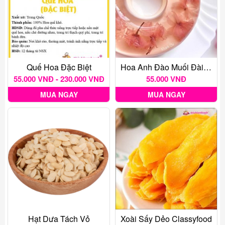
Quế Hoa Đặc Biệt
Hoa Anh Đào Muối Đài Loan 50gr
55.000 VNĐ - 230.000 VNĐ
55.000 VNĐ
MUA NGAY
MUA NGAY
Hạt Dưa Tách Vỏ
Xoài Sấy Dẻo Classyfood