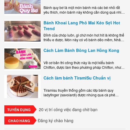
Bánh quy bơ là một món bánh mà các bé nhỏ rất
yêu thích, món bánh này không cần dùng quá nhiều
nguyên liệu hay quá cầu kỳ, cách làm..
Bánh Khoai Lang Phô Mai Kéo Sợi Hot
Trend
Đỉnh của chóp luôn, gì chứ món hot hit là không thể
thiếu e được. Món này có vỏ bánh dẻo mềm, Nhân
phô mai béo ngậy kéo sợimùi Khoai..
Cách Làm Bánh Bông Lan Hồng Kong
Về cơ bản thì công thức này là một kiểu bánh
Chiffon, được làm theo phương pháp Chiffon, nhưng
nướng trong khuôn tròn hoàn toàn ổn. Bánh rất
ngon, làm..
Cách làm bánh TiramiSu Chuẩn vị
Tiramisu truyền thống gồm các lớp bánh quy
ladyfinger (savoiardi) được nhúng qua cà phê
espresso, xen kẽ với lớp kem béo mềm làm từ phô
mai mascarpone, trứng và..
20 vị trí công việc đang chờ bạn
TUYỂN DỤNG
Đăng ký chào hàng
CHÀO HÀNG