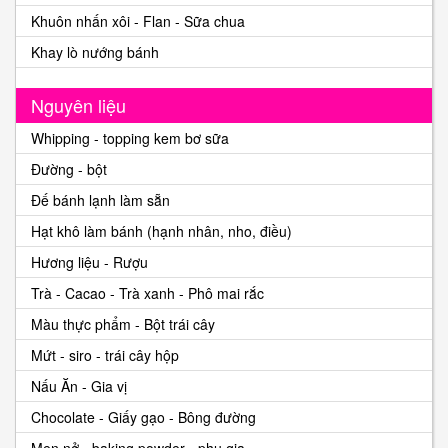
Khuôn nhấn xôi - Flan - Sữa chua
Khay lò nướng bánh
Nguyên liệu
Whipping - topping kem bơ sữa
Đường - bột
Đế bánh lạnh làm sẵn
Hạt khô làm bánh (hạnh nhân, nho, điều)
Hương liệu - Rượu
Trà - Cacao - Trà xanh - Phô mai rắc
Màu thực phẩm - Bột trái cây
Mứt - siro - trái cây hộp
Nấu Ăn - Gia vị
Chocolate - Giấy gạo - Bông đường
Men nở - baking powder - phụ gia