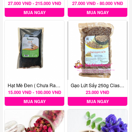
27.000 VNĐ - 215.000 VNĐ
27.000 VNĐ - 80.000 VNĐ
MUA NGAY
MUA NGAY
Hạt Mè Đen ( Chưa Rang)
Gạo Lứt Sấy 250g Classyfood
15.000 VNĐ - 100.000 VNĐ
23.000 VNĐ
MUA NGAY
MUA NGAY