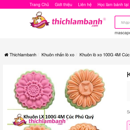
Khuôn
Trang Chủ
Giới thiệu
Liên hệ
Học làm bánh tại
lò
xo
mascap
100G
4M
Thichlambanh
Khuôn nhấn lò xo
Khuôn lò xo 100G 4M Cú
Cúc
Phú
Quý
S