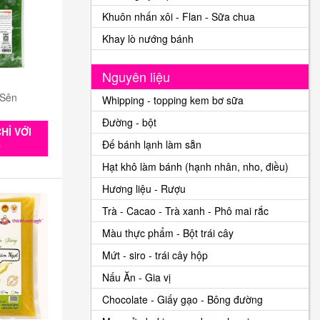
Khuôn nhấn xôi - Flan - Sữa chua
Khay lò nướng bánh
Nguyên liệu
 Sên
Whipping - topping kem bơ sữa
Đường - bột
HỈ VỚI
Đế bánh lạnh làm sẵn
0
Hạt khô làm bánh (hạnh nhân, nho, điều)
Hương liệu - Rượu
Trà - Cacao - Trà xanh - Phô mai rắc
Màu thực phẩm - Bột trái cây
Mứt - siro - trái cây hộp
Nấu Ăn - Gia vị
Chocolate - Giấy gạo - Bông đường