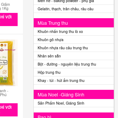
Men nở - baking powder - phụ gia
n Giảm
g 1Kg
Gelatin, thạch, trân châu, râu câu
HỈ VỚI
Mùa Trung thu
0
Khuôn nhấn trung thu lò xo
Khuôn gõ nhựa
Khuôn nhựa râu câu trung thu
Nhân sên sẵn
Bột - đường - nguyên liệu trung thu
Hộp trung thu
Khay - túi - hút ẩm trung thu
anh -
Mùa Noel -Giáng Sinh
 Phú
Sản Phẩm Noel, Giáng Sinh
HỈ VỚI
0
Bao bì