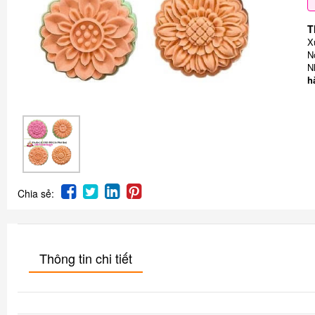
T
X
N
N
h
Chia sẻ:
Thông tin chi tiết