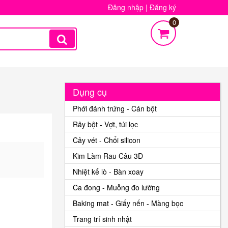
Đăng nhập
|
Đăng ký
0
Dụng cụ
Phới đánh trứng - Cán bột
Rây bột - Vợt, túi lọc
Cây vét - Chổi silicon
Kim Làm Rau Câu 3D
Nhiệt kế lò - Bàn xoay
Ca đong - Muỗng đo lường
Baking mat - Giấy nến - Màng bọc
Trang trí sinh nhật