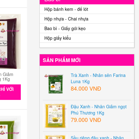
Hộp bánh kem - đế lót
Hộp nhựa - Chai nhựa
Bao bì - Giấy gói kẹo
Hộp giấy kiểu
SẢN PHẨM MỚI
n Giảm
Trà Xanh - Nhân sên Farina
g 1Kg
Luna 1Kg
84.000 VNĐ
HỈ VỚI
0
Đậu Xanh - Nhân Giảm ngọt
Phú Thương 1Kg
79.000 VNĐ
Sầu riêng đậu xanh - Nhân