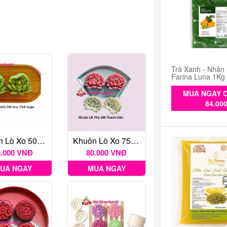
Trà Xanh - Nhân
Farina Luna 1Kg
MUA NGAY C
84.00
Khuôn Lò Xo 50G 2M Sen Thỏ Ngọc
Khuôn Lò Xo 75G 2M Thanh Liên
5.000 VNĐ
80.000 VNĐ
UA NGAY
MUA NGAY