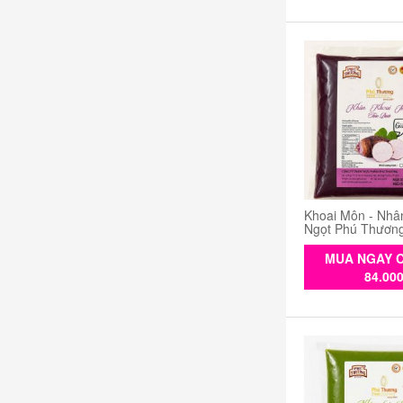
Khoai Môn - Nhâ
Ngọt Phú Thươn
MUA NGAY C
84.00