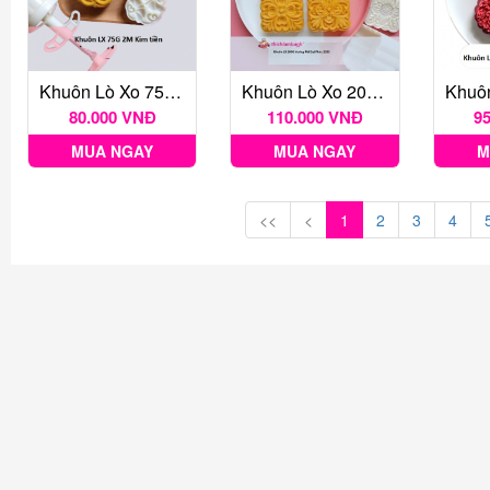
Khuôn Lò Xo 75G 2M Kim Tiền
Khuôn Lò Xo 200G Vuông 4M Đại Phúc 2025
80.000 VNĐ
110.000 VNĐ
9
MUA NGAY
MUA NGAY
M
<<
<
1
2
3
4