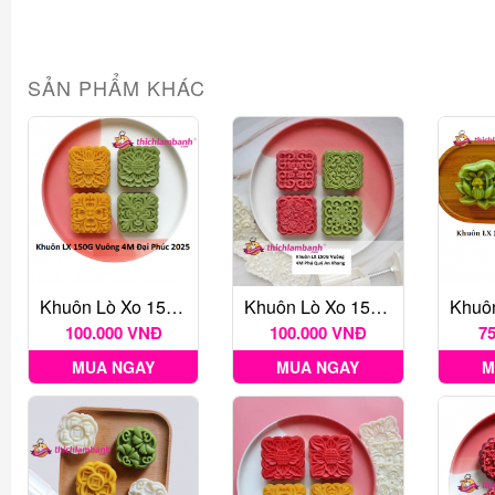
SẢN PHẨM KHÁC
Khuôn Lò Xo 150G Vuông 4M Đại Phúc 2025
Khuôn Lò Xo 150G Vuông 4M Phú Quý An Khang
100.000 VNĐ
100.000 VNĐ
7
MUA NGAY
MUA NGAY
M