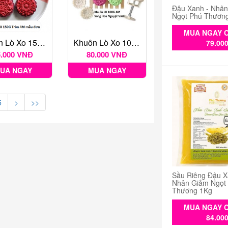
Đậu Xanh - Nhâ
Ngọt Phú Thươn
MUA NGAY C
Khuôn Lò Xo 150G Tròn 4M Mẫu Đơn
Khuôn Lò Xo 100G 4M Song Hoa Nguyệt Viên
79.00
5.000 VNĐ
80.000 VNĐ
UA NGAY
MUA NGAY
5
>
>>
Sầu Riêng Đậu X
Nhân Giảm Ngọt
Thương 1Kg
MUA NGAY C
84.00