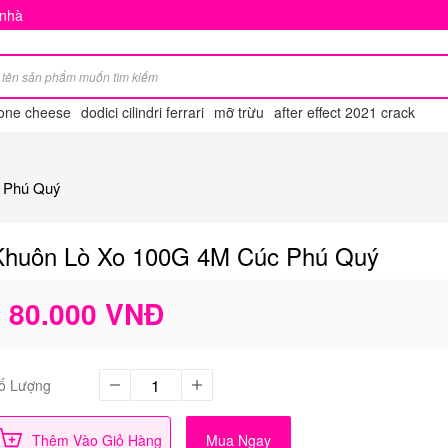
 nhà
one cheese
dodici cilindri ferrari
mỡ trừu
after effect 2021 crack
c Phú Quý
Khuôn Lò Xo 100G 4M Cúc Phú Quý
80.000 VNĐ
ố Lượng
Thêm Vào Giỏ Hàng
Mua Ngay