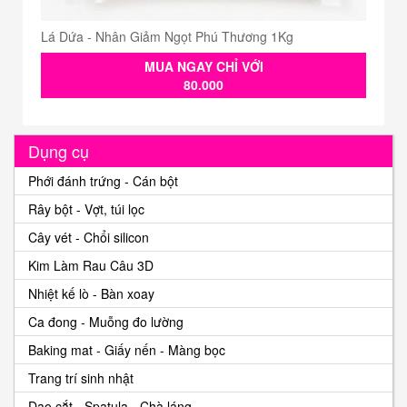
Lá Dứa - Nhân Giảm Ngọt Phú Thương 1Kg
MUA NGAY CHỈ VỚI
80.000
Dụng cụ
Phới đánh trứng - Cán bột
Rây bột - Vợt, túi lọc
Cây vét - Chổi silicon
Kim Làm Rau Câu 3D
Nhiệt kế lò - Bàn xoay
Ca đong - Muỗng đo lường
Baking mat - Giấy nến - Màng bọc
Trang trí sinh nhật
Dao cắt - Spatula - Chà láng