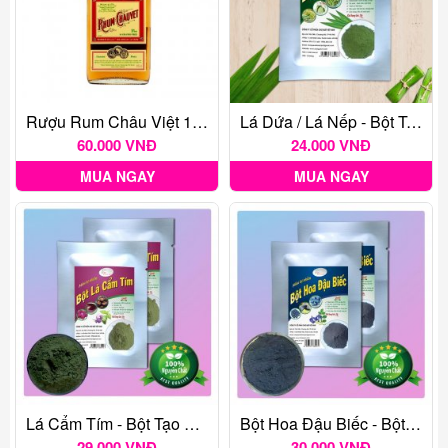
Rượu Rum Châu Việt 175 Ml
Lá Dứa / Lá Nếp - Bột Tạo Màu Thực Phẩm Tự Nhiên Gói 20G
60.000 VNĐ
24.000 VNĐ
MUA NGAY
MUA NGAY
Lá Cẩm Tím - Bột Tạo Màu Thực Phẩm Tự Nhiên Gói 20G
Bột Hoa Đậu Biếc - Bột Tạo Màu Thực Phẩm Tự Nhiên Gói 20G
29.000 VNĐ
30.000 VNĐ