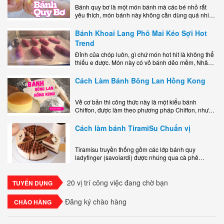
Bánh quy bơ là một món bánh mà các bé nhỏ rất
yêu thích, món bánh này không cần dùng quá nhiều
nguyên liệu hay quá cầu kỳ, cách làm..
Bánh Khoai Lang Phô Mai Kéo Sợi Hot
Trend
Đỉnh của chóp luôn, gì chứ món hot hit là không thể
thiếu e được. Món này có vỏ bánh dẻo mềm, Nhân
phô mai béo ngậy kéo sợimùi Khoai..
Cách Làm Bánh Bông Lan Hồng Kong
Về cơ bản thì công thức này là một kiểu bánh
Chiffon, được làm theo phương pháp Chiffon, nhưng
nướng trong khuôn tròn hoàn toàn ổn. Bánh rất
ngon, làm..
Cách làm bánh TiramiSu Chuẩn vị
Tiramisu truyền thống gồm các lớp bánh quy
ladyfinger (savoiardi) được nhúng qua cà phê
espresso, xen kẽ với lớp kem béo mềm làm từ phô
mai mascarpone, trứng và..
20 vị trí công việc đang chờ bạn
TUYỂN DỤNG
Đăng ký chào hàng
CHÀO HÀNG