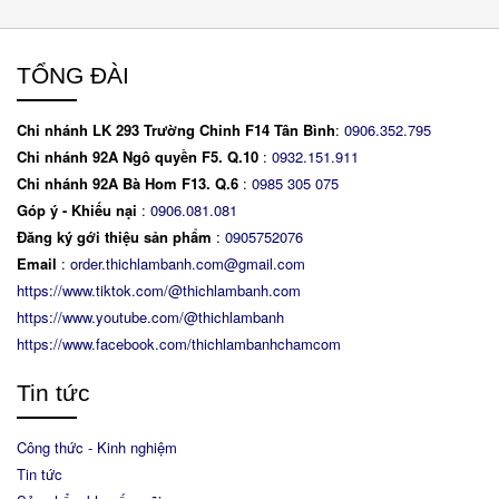
TỔNG ĐÀI
Chi nhánh LK 293 Trường Chinh F14 Tân Bình
:
0906.352.795
Chi nhánh 92A Ngô quyền F5. Q.10
:
0932.151.911
Chi nhánh 92A Bà Hom F13. Q.6
:
0
985 305 075
Góp ý - Khiếu nại
:
0906.081.081
Đăng ký gới thiệu sản phẩm
:
0905752076
Email
:
order.thichlambanh.com@gmail.com
https://www.tiktok.com/@thichlambanh.com
https://www.youtube.com/@thichlambanh
https://www.facebook.com/thichlambanhchamcom
Tin tức
Công thức - Kinh nghiệm
Tin tức