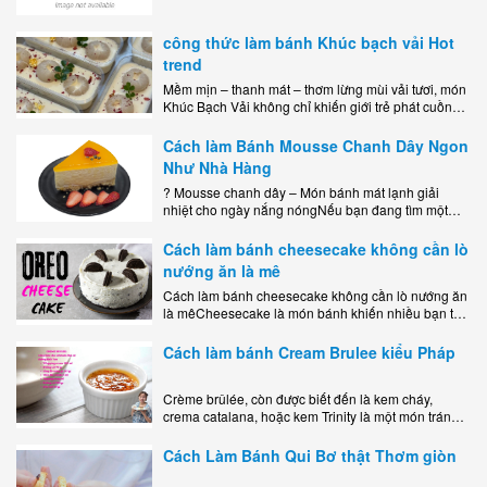
công thức làm bánh Khúc bạch vải Hot
trend
Mềm mịn – thanh mát – thơm lừng mùi vải tươi, món
Khúc Bạch Vải không chỉ khiến giới trẻ phát cuồng
mà còn là lựa chọn hoàn hảo cho..
Cách làm Bánh Mousse Chanh Dây Ngon
Như Nhà Hàng
? Mousse chanh dây – Món bánh mát lạnh giải
nhiệt cho ngày nắng nóngNếu bạn đang tìm một
món tráng miệng vừa đẹp mắt, vừa ngon miệng lại
dễ..
Cách làm bánh cheesecake không cần lò
nướng ăn là mê
Cách làm bánh cheesecake không cần lò nướng ăn
là mêCheesecake là món bánh khiến nhiều bạn trẻ
mê mẩn nhờ hương vị béo ngậy, ngọt ngào của lớp
kem..
Cách làm bánh Cream Brulee kiểu Pháp
Crème brûlée, còn được biết đến là kem cháy,
crema catalana, hoặc kem Trinity là một món tráng
miệng bao gồm một lớp đế custard béo phủ với một
lớp..
Cách Làm Bánh Qui Bơ thật Thơm giòn