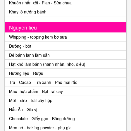
Khuôn nhấn xôi - Flan - Sữa chua
Khay lò nướng bánh
Nguyên liệu
Whipping - topping kem bơ sữa
Đường - bột
Đế bánh lạnh làm sẵn
Hạt khô làm bánh (hạnh nhân, nho, điều)
Hương liệu - Rượu
Trà - Cacao - Trà xanh - Phô mai rắc
Màu thực phẩm - Bột trái cây
Mứt - siro - trái cây hộp
Nấu Ăn - Gia vị
Chocolate - Giấy gạo - Bông đường
Men nở - baking powder - phụ gia