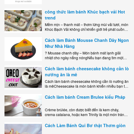
công thức làm bánh Khúc bạch vải Hot
trend
Mềm mịn – thanh mát – thơm lừng mùi vải tươi, món
Khúc Bạch Vải không chỉ khiến giới trẻ phát cuồng
mà còn là lựa chọn hoàn hảo cho..
Cách làm Bánh Mousse Chanh Dây Ngon
Như Nhà Hàng
? Mousse chanh dây – Món bánh mát lạnh giải
nhiệt cho ngày nắng nóngNếu bạn đang tìm một
món tráng miệng vừa đẹp mắt, vừa ngon miệng lại
dễ..
Cách làm bánh cheesecake không cần lò
nướng ăn là mê
Cách làm bánh cheesecake không cần lò nướng ăn
là mêCheesecake là món bánh khiến nhiều bạn trẻ
mê mẩn nhờ hương vị béo ngậy, ngọt ngào của lớp
kem..
Cách làm bánh Cream Brulee kiểu Pháp
Crème brûlée, còn được biết đến là kem cháy,
crema catalana, hoặc kem Trinity là một món tráng
miệng bao gồm một lớp đế custard béo phủ với một
lớp..
Cách Làm Bánh Qui Bơ thật Thơm giòn