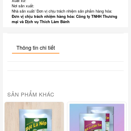
Xuất xứ:
Nơi sản xuất:
Nhà sản xuất/ Đơn vị chịu trách nhiệm sản phẩm hàng hóa:
Đơn vị chịu trách nhiệm hàng hóa: Công ty TNHH Thương
mại và Dịch vụ Thích Làm Bánh
Thông tin chi tiết
SẢN PHẨM KHÁC