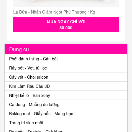
Lá Dứa - Nhân Giảm Ngọt Phú Thương 1Kg
MUA NGAY CHỈ VỚI
80.000
Dụng cụ
Phới đánh trứng - Cán bột
Rây bột - Vợt, túi lọc
Cây vét - Chổi silicon
Kim Làm Rau Câu 3D
Nhiệt kế lò - Bàn xoay
Ca đong - Muỗng đo lường
Baking mat - Giấy nến - Màng bọc
Trang trí sinh nhật
Dao cắt - Spatula - Chà láng