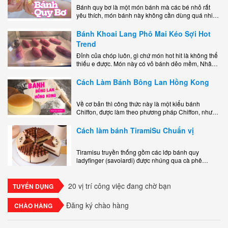
Bánh quy bơ là một món bánh mà các bé nhỏ rất
yêu thích, món bánh này không cần dùng quá nhiều
nguyên liệu hay quá cầu kỳ, cách làm..
Bánh Khoai Lang Phô Mai Kéo Sợi Hot
Trend
Đỉnh của chóp luôn, gì chứ món hot hit là không thể
thiếu e được. Món này có vỏ bánh dẻo mềm, Nhân
phô mai béo ngậy kéo sợimùi Khoai..
Cách Làm Bánh Bông Lan Hồng Kong
Về cơ bản thì công thức này là một kiểu bánh
Chiffon, được làm theo phương pháp Chiffon, nhưng
nướng trong khuôn tròn hoàn toàn ổn. Bánh rất
ngon, làm..
Cách làm bánh TiramiSu Chuẩn vị
Tiramisu truyền thống gồm các lớp bánh quy
ladyfinger (savoiardi) được nhúng qua cà phê
espresso, xen kẽ với lớp kem béo mềm làm từ phô
mai mascarpone, trứng và..
20 vị trí công việc đang chờ bạn
TUYỂN DỤNG
Đăng ký chào hàng
CHÀO HÀNG