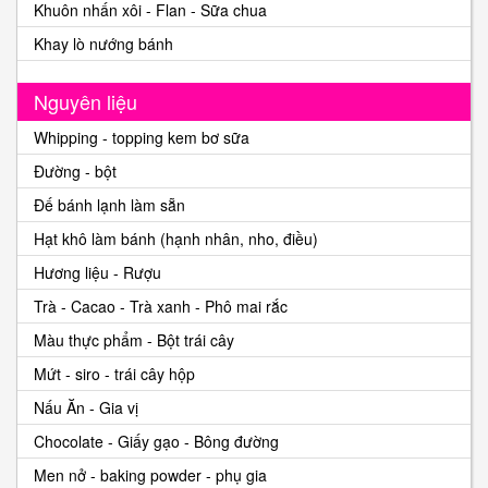
Khuôn nhấn xôi - Flan - Sữa chua
Khay lò nướng bánh
Nguyên liệu
Whipping - topping kem bơ sữa
Đường - bột
Đế bánh lạnh làm sẵn
Hạt khô làm bánh (hạnh nhân, nho, điều)
Hương liệu - Rượu
Trà - Cacao - Trà xanh - Phô mai rắc
Màu thực phẩm - Bột trái cây
Mứt - siro - trái cây hộp
Nấu Ăn - Gia vị
Chocolate - Giấy gạo - Bông đường
Men nở - baking powder - phụ gia