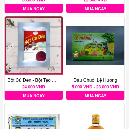
MUA NGAY
MUA NGAY
Bột Củ Dền - Bột Tạo Màu Thực Phẩm Tự Nhiên Gói 20G
Dầu Chuối Lệ Hương
24.000 VNĐ
5.000 VNĐ - 23.000 VNĐ
MUA NGAY
MUA NGAY