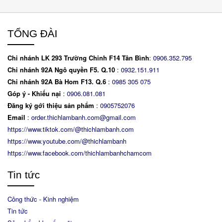
TỔNG ĐÀI
Chi nhánh LK 293 Trường Chinh F14 Tân Bình
:
0906.352.795
Chi nhánh 92A Ngô quyền F5. Q.10
:
0932.151.911
Chi nhánh 92A Bà Hom F13. Q.6
:
0
985 305 075
Góp ý - Khiếu nại
:
0906.081.081
Đăng ký gới thiệu sản phẩm
:
0905752076
Email
:
order.thichlambanh.com@gmail.com
https://www.tiktok.com/@thichlambanh.com
https://www.youtube.com/@thichlambanh
https://www.facebook.com/thichlambanhchamcom
Tin tức
Công thức - Kinh nghiệm
Tin tức