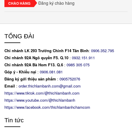
Đăng ký chào hàng
CHÀO HÀNG
TỔNG ĐÀI
Chi nhánh LK 293 Trường Chinh F14 Tân Bình
:
0906.352.795
Chi nhánh 92A Ngô quyền F5. Q.10
:
0932.151.911
Chi nhánh 92A Bà Hom F13. Q.6
:
0
985 305 075
Góp ý - Khiếu nại
:
0906.081.081
Đăng ký gới thiệu sản phẩm
:
0905752076
Email
:
order.thichlambanh.com@gmail.com
https://www.tiktok.com/@thichlambanh.com
https://www.youtube.com/@thichlambanh
https://www.facebook.com/thichlambanhchamcom
Tin tức