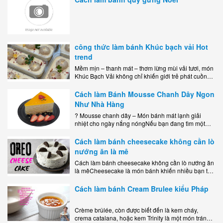
công thức làm bánh Khúc bạch vải Hot
trend
Mềm mịn – thanh mát – thơm lừng mùi vải tươi, món
Khúc Bạch Vải không chỉ khiến giới trẻ phát cuồng
mà còn là lựa chọn hoàn hảo cho..
Cách làm Bánh Mousse Chanh Dây Ngon
Như Nhà Hàng
? Mousse chanh dây – Món bánh mát lạnh giải
nhiệt cho ngày nắng nóngNếu bạn đang tìm một
món tráng miệng vừa đẹp mắt, vừa ngon miệng lại
dễ..
Cách làm bánh cheesecake không cần lò
nướng ăn là mê
Cách làm bánh cheesecake không cần lò nướng ăn
là mêCheesecake là món bánh khiến nhiều bạn trẻ
mê mẩn nhờ hương vị béo ngậy, ngọt ngào của lớp
kem..
Cách làm bánh Cream Brulee kiểu Pháp
Crème brûlée, còn được biết đến là kem cháy,
crema catalana, hoặc kem Trinity là một món tráng