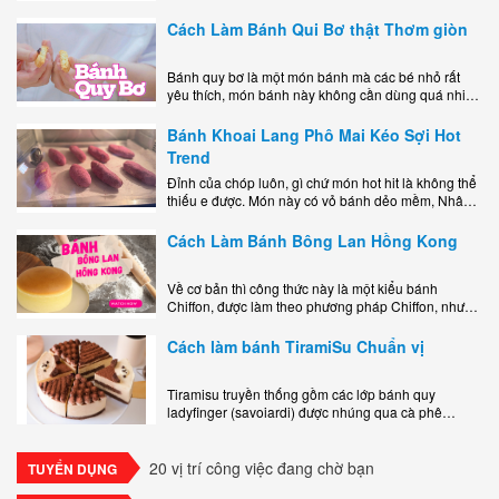
miệng bao gồm một lớp đế custard béo phủ với một
lớp..
Cách Làm Bánh Qui Bơ thật Thơm giòn
Bánh quy bơ là một món bánh mà các bé nhỏ rất
yêu thích, món bánh này không cần dùng quá nhiều
nguyên liệu hay quá cầu kỳ, cách làm..
Bánh Khoai Lang Phô Mai Kéo Sợi Hot
Trend
Đỉnh của chóp luôn, gì chứ món hot hit là không thể
thiếu e được. Món này có vỏ bánh dẻo mềm, Nhân
phô mai béo ngậy kéo sợimùi Khoai..
Cách Làm Bánh Bông Lan Hồng Kong
Về cơ bản thì công thức này là một kiểu bánh
Chiffon, được làm theo phương pháp Chiffon, nhưng
nướng trong khuôn tròn hoàn toàn ổn. Bánh rất
ngon, làm..
Cách làm bánh TiramiSu Chuẩn vị
Tiramisu truyền thống gồm các lớp bánh quy
ladyfinger (savoiardi) được nhúng qua cà phê
espresso, xen kẽ với lớp kem béo mềm làm từ phô
mai mascarpone, trứng và..
20 vị trí công việc đang chờ bạn
TUYỂN DỤNG