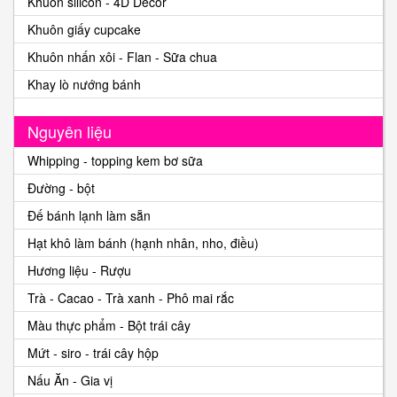
Khuôn silicon - 4D Decor
Khuôn giấy cupcake
Khuôn nhấn xôi - Flan - Sữa chua
Khay lò nướng bánh
Nguyên liệu
Whipping - topping kem bơ sữa
Đường - bột
Đế bánh lạnh làm sẵn
Hạt khô làm bánh (hạnh nhân, nho, điều)
Hương liệu - Rượu
Trà - Cacao - Trà xanh - Phô mai rắc
Màu thực phẩm - Bột trái cây
Mứt - siro - trái cây hộp
Nấu Ăn - Gia vị