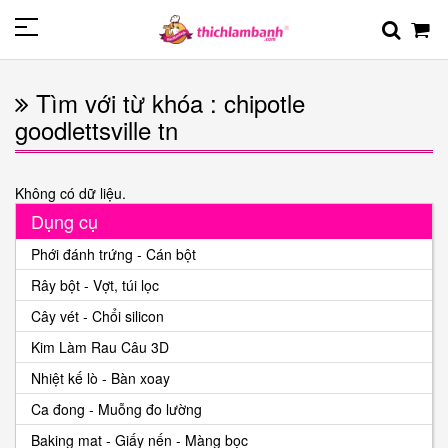
Tìm với từ khóa : chipotle
goodlettsville tn
Không có dữ liệu.
Dụng cụ
Phới đánh trứng - Cán bột
Rây bột - Vợt, túi lọc
Cây vét - Chổi silicon
Kim Làm Rau Câu 3D
Nhiệt kế lò - Bàn xoay
Ca đong - Muỗng đo lường
Baking mat - Giấy nến - Màng bọc