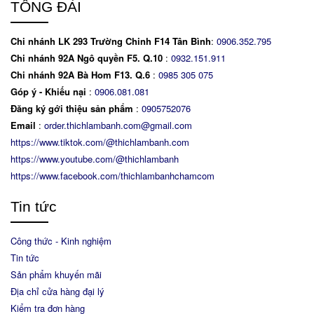
TỔNG ĐÀI
Chi nhánh LK 293 Trường Chinh F14 Tân Bình
:
0906.352.795
Chi nhánh 92A Ngô quyền F5. Q.10
:
0932.151.911
Chi nhánh 92A Bà Hom F13. Q.6
:
0
985 305 075
Góp ý - Khiếu nại
:
0906.081.081
Đăng ký gới thiệu sản phẩm
:
0905752076
Email
:
order.thichlambanh.com@gmail.com
https://www.tiktok.com/@thichlambanh.com
https://www.youtube.com/@thichlambanh
https://www.facebook.com/thichlambanhchamcom
Tin tức
Công thức - Kinh nghiệm
Tin tức
Sản phẩm khuyến mãi
Địa chỉ cửa hàng đại lý
Kiểm tra đơn hàng