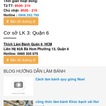
Thời gian hoạt đông:
T2-T7:
8h00- 21h
Chủ nhật:
8h00 - 21h
Hotline :
0906.352.795
Bản đồ đường đi
Cơ sở LK 3: Quận 6
Thích Làm Bánh Quận 6, HCM
Liên Hệ 92A Bà Hom Phường 13, Quận 6
Hotline: 0985 305 075
Bản đồ đường đi
BLOG HƯỚNG DẪN LÀM BÁNH
Cách làm bánh quy gừng Noel
công thức làm bánh Khúc bạch vải Hot