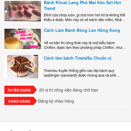
Bánh Khoai Lang Phô Mai Kéo Sợi Hot
Trend
Đỉnh của chóp luôn, gì chứ món hot hit là không thể
thiếu e được. Món này có vỏ bánh dẻo mềm, Nhân
phô mai béo ngậy kéo sợimùi Khoai..
Cách Làm Bánh Bông Lan Hồng Kong
Về cơ bản thì công thức này là một kiểu bánh
Chiffon, được làm theo phương pháp Chiffon, nhưng
nướng trong khuôn tròn hoàn toàn ổn. Bánh rất
ngon, làm..
Cách làm bánh TiramiSu Chuẩn vị
Tiramisu truyền thống gồm các lớp bánh quy
ladyfinger (savoiardi) được nhúng qua cà phê
espresso, xen kẽ với lớp kem béo mềm làm từ phô
mai mascarpone, trứng và..
20 vị trí công việc đang chờ bạn
TUYỂN DỤNG
Đăng ký chào hàng
CHÀO HÀNG