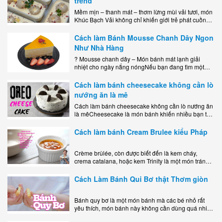
trend
Mềm mịn – thanh mát – thơm lừng mùi vải tươi, món
Khúc Bạch Vải không chỉ khiến giới trẻ phát cuồng
mà còn là lựa chọn hoàn hảo cho..
Cách làm Bánh Mousse Chanh Dây Ngon
Như Nhà Hàng
? Mousse chanh dây – Món bánh mát lạnh giải
nhiệt cho ngày nắng nóngNếu bạn đang tìm một
món tráng miệng vừa đẹp mắt, vừa ngon miệng lại
dễ..
Cách làm bánh cheesecake không cần lò
nướng ăn là mê
Cách làm bánh cheesecake không cần lò nướng ăn
là mêCheesecake là món bánh khiến nhiều bạn trẻ
mê mẩn nhờ hương vị béo ngậy, ngọt ngào của lớp
kem..
Cách làm bánh Cream Brulee kiểu Pháp
Crème brûlée, còn được biết đến là kem cháy,
crema catalana, hoặc kem Trinity là một món tráng
miệng bao gồm một lớp đế custard béo phủ với một
lớp..
Cách Làm Bánh Qui Bơ thật Thơm giòn
Bánh quy bơ là một món bánh mà các bé nhỏ rất
yêu thích, món bánh này không cần dùng quá nhiều
nguyên liệu hay quá cầu kỳ, cách làm..