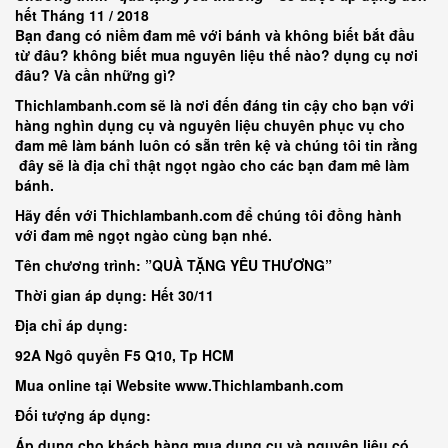
hết Tháng 11 / 2018
Bạn đang có niềm đam mê với bánh và
không biết bắt đầu
từ đâu? không biết mua nguyên liệu thế nào? dụng cụ nơi
đâu? Và cần những gì?
Thichlambanh.com sẽ là nơi đến đáng tin cậy cho bạn với
hàng nghìn dụng cụ và nguyên liệu chuyên phục vụ cho
đam mê làm bánh
luôn có sẵn trên kệ
và chúng tôi tin rằng
đây sẽ là địa chỉ thật ngọt ngào cho các bạn đam mê làm
bánh.
Hãy đến với
Thichlambanh.com
để chúng tôi đồng hành
với đam mê ngọt ngào cùng bạn nhé.
Tên chương trình: ”QUÀ TẶNG YÊU THƯƠNG”
Thời gian áp dụng: Hết 30/11
Địa chỉ áp dụng:
92A Ngô quyền F5 Q10, Tp HCM
Mua online tại Website www.Thichlambanh.com
Đối tượng áp dụng:
Áp dụng cho khách hàng mua dụng cụ và nguyên liệu có