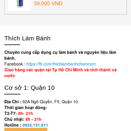
39.000 VNĐ
Thích Làm Bánh
Chuyên cung cấp dụng cụ làm bánh và nguyên liệu làm
bánh.
Facebook :
https://fb.com/thichlambanhchamcom
Giao hàng các quận tại Tp Hồ Chí Minh và tỉnh thành cả
nước
Cơ sở 1: Quận 10
Địa Chỉ :
92A Ngô Quyền, F5, Quận 10.
Thời gian hoạt đông:
T2-T7:
8h- 21h
Chủ nhật:
8h - 21h
Hotline :
0932.151.911