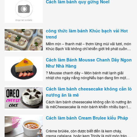
Cách làm bánh quy gừng Noel
công thức làm bánh Khúc bạch vải Hot
trend
Mềm mịn – thanh mát – thơm lừng mùi vải tươi, món
Khúc Bạch Vải không chỉ khiến giới trẻ phát cuồng
mà còn là lựa chọn hoàn hảo cho..
Cách làm Bánh Mousse Chanh Dây Ngon
Như Nhà Hàng
? Mousse chanh dây – Món bánh mát lạnh giải
nhiệt cho ngày nắng nóngNếu bạn đang tìm một
món tráng miệng vừa đẹp mắt, vừa ngon miệng lại
dễ..
Cách làm bánh cheesecake không cần lò
nướng ăn là mê
Cách làm bánh cheesecake không cần lò nướng ăn
là mêCheesecake là món bánh khiến nhiều bạn trẻ
mê mẩn nhờ hương vị béo ngậy, ngọt ngào của lớp
kem..
Cách làm bánh Cream Brulee kiểu Pháp
Crème brûlée, còn được biết đến là kem cháy,
crema catalana, hoặc kem Trinity là một món tráng