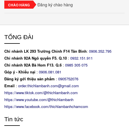
Đăng ký chào hàng
CHÀO HÀNG
TỔNG ĐÀI
Chi nhánh LK 293 Trường Chinh F14 Tân Bình
:
0906.352.795
Chi nhánh 92A Ngô quyền F5. Q.10
:
0932.151.911
Chi nhánh 92A Bà Hom F13. Q.6
:
0
985 305 075
Góp ý - Khiếu nại
:
0906.081.081
Đăng ký gới thiệu sản phẩm
:
0905752076
Email
:
order.thichlambanh.com@gmail.com
https://www.tiktok.com/@thichlambanh.com
https://www.youtube.com/@thichlambanh
https://www.facebook.com/thichlambanhchamcom
Tin tức