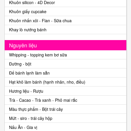
Khuôn silicon - 4D Decor
Khuôn giấy cupcake
Khuôn nhấn xôi - Flan - Sữa chua
Khay lò nướng bánh
Nguyên liệu
Whipping - topping kem bơ sữa
Đường - bột
Đế bánh lạnh làm sẵn
Hạt khô làm bánh (hạnh nhân, nho, điều)
Hương liệu - Rượu
Trà - Cacao - Trà xanh - Phô mai rắc
Màu thực phẩm - Bột trái cây
Mứt - siro - trái cây hộp
Nấu Ăn - Gia vị