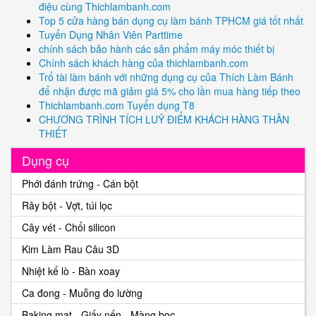
điệu cùng Thichlambanh.com
Top 5 cửa hàng bán dụng cụ làm bánh TPHCM giá tốt nhất
Tuyển Dụng Nhân Viên Parttime
chính sách bảo hành các sản phẩm máy móc thiết bị
Chính sách khách hàng của thichlambanh.com
Trổ tài làm bánh với những dụng cụ của Thích Làm Bánh
để nhận được mã giảm giá 5% cho lần mua hàng tiếp theo
Thichlambanh.com Tuyển dụng T8
CHƯƠNG TRÌNH TÍCH LUỸ ĐIỂM KHÁCH HÀNG THÂN
THIẾT
Dụng cụ
Phới đánh trứng - Cán bột
Rây bột - Vợt, túi lọc
Cây vét - Chổi silicon
Kim Làm Rau Câu 3D
Nhiệt kế lò - Bàn xoay
Ca đong - Muỗng đo lường
Baking mat - Giấy nến - Màng bọc