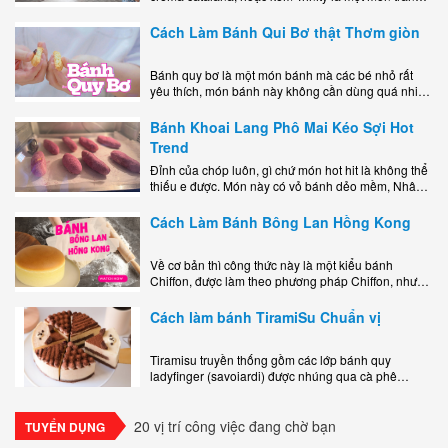
miệng bao gồm một lớp đế custard béo phủ với một
lớp..
Cách Làm Bánh Qui Bơ thật Thơm giòn
Bánh quy bơ là một món bánh mà các bé nhỏ rất
yêu thích, món bánh này không cần dùng quá nhiều
nguyên liệu hay quá cầu kỳ, cách làm..
Bánh Khoai Lang Phô Mai Kéo Sợi Hot
Trend
Đỉnh của chóp luôn, gì chứ món hot hit là không thể
thiếu e được. Món này có vỏ bánh dẻo mềm, Nhân
phô mai béo ngậy kéo sợimùi Khoai..
Cách Làm Bánh Bông Lan Hồng Kong
Về cơ bản thì công thức này là một kiểu bánh
Chiffon, được làm theo phương pháp Chiffon, nhưng
nướng trong khuôn tròn hoàn toàn ổn. Bánh rất
ngon, làm..
Cách làm bánh TiramiSu Chuẩn vị
Tiramisu truyền thống gồm các lớp bánh quy
ladyfinger (savoiardi) được nhúng qua cà phê
espresso, xen kẽ với lớp kem béo mềm làm từ phô
mai mascarpone, trứng và..
20 vị trí công việc đang chờ bạn
TUYỂN DỤNG