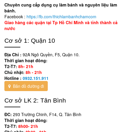
Chuyên cung cấp dụng cụ làm bánh và nguyên liệu làm
bánh.
Facebook :
https://fb.com/thichlambanhchamcom
Giao hàng các quận tại Tp Hồ Chí Minh và tỉnh thành cả
nước
Cơ sở 1: Quận 10
Địa Chỉ :
92A Ngô Quyền, F5, Quận 10.
Thời gian hoạt đông:
T2-T7:
8h- 21h
Chủ nhật:
8h - 21h
Hotline :
0932.151.911
Bản đồ đường đi
Cơ sở LK 2: Tân Bình
ĐC:
293 Trường Chinh, F14, Q. Tân Bình
Thời gian hoạt đông:
T2-T7:
8h00- 21h
Chủ nhật:
8h00 - 21h