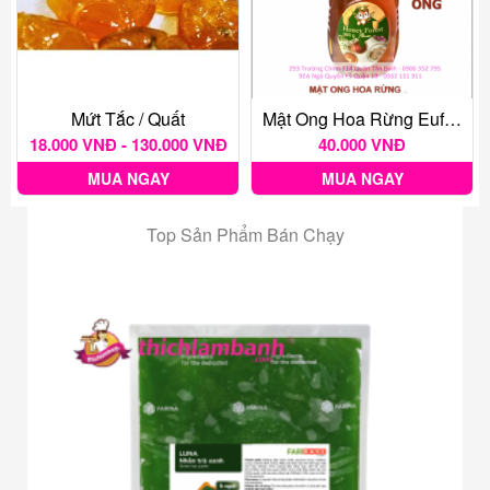
Mứt Tắc / Quất
Mật Ong Hoa Rừng Eufood 360gr
18.000 VNĐ - 130.000 VNĐ
40.000 VNĐ
MUA NGAY
MUA NGAY
Top Sản Phẩm Bán Chạy