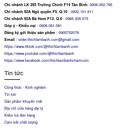
Chi nhánh LK 293 Trường Chinh F14 Tân Bình
:
0906.352.795
Chi nhánh 92A Ngô quyền F5. Q.10
:
0932.151.911
Chi nhánh 92A Bà Hom F13. Q.6
:
0
985 305 075
Góp ý - Khiếu nại
:
0906.081.081
Đăng ký gới thiệu sản phẩm
:
0905752076
Email
:
order.thichlambanh.com@gmail.com
https://www.tiktok.com/@thichlambanh.com
https://www.youtube.com/@thichlambanh
https://www.facebook.com/thichlambanhchamcom
Tin tức
Công thức - Kinh nghiệm
Tin tức
Sản phẩm khuyến mãi
Địa chỉ cửa hàng đại lý
Kiểm tra đơn hàng
Cam kết chất lượng