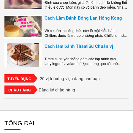
Đỉnh của chóp luôn, gì chứ món hot hit là không thể
thiếu e được. Món này có vỏ bánh dẻo mềm, Nhân
phô mai béo ngậy kéo sợimùi Khoai..
Cách Làm Bánh Bông Lan Hồng Kong
Về cơ bản thì công thức này là một kiểu bánh
Chiffon, được làm theo phương pháp Chiffon, nhưng
nướng trong khuôn tròn hoàn toàn ổn. Bánh rất
ngon, làm..
Cách làm bánh TiramiSu Chuẩn vị
Tiramisu truyền thống gồm các lớp bánh quy
ladyfinger (savoiardi) được nhúng qua cà phê
espresso, xen kẽ với lớp kem béo mềm làm từ phô
mai mascarpone, trứng và..
20 vị trí công việc đang chờ bạn
TUYỂN DỤNG
Đăng ký chào hàng
CHÀO HÀNG
TỔNG ĐÀI