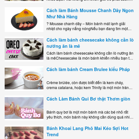
mà còn là lựa chọn hoàn hảo cho..
Cách làm Bánh Mousse Chanh Dây Ngon
Như Nhà Hàng
? Mousse chanh dây – Món bánh mát lạnh giải
nhiệt cho ngày nắng nóngNếu bạn đang tìm một
món tráng miệng vừa đẹp mắt, vừa ngon miệng lại
dễ..
Cách làm bánh cheesecake không cần lò
nướng ăn là mê
Cách làm bánh cheesecake không cần lò nướng ăn
là mêCheesecake là món bánh khiến nhiều bạn trẻ
mê mẩn nhờ hương vị béo ngậy, ngọt ngào của lớp
kem..
Cách làm bánh Cream Brulee kiểu Pháp
Crème brûlée, còn được biết đến là kem cháy,
crema catalana, hoặc kem Trinity là một món tráng
miệng bao gồm một lớp đế custard béo phủ với một
lớp..
Cách Làm Bánh Qui Bơ thật Thơm giòn
Bánh quy bơ là một món bánh mà các bé nhỏ rất
yêu thích, món bánh này không cần dùng quá nhiều
nguyên liệu hay quá cầu kỳ, cách làm..
Bánh Khoai Lang Phô Mai Kéo Sợi Hot
Trend