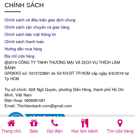
CHÍNH SÁCH
Chính sách về điều kiện giao dịch chung
Chính sách vận chuyển và giao hàng
Chính sách bảo mật thông tin
Chính sách thanh toán
Hướng dẫn mua hàng
Địa chỉ cửa hàng
@2019 CÔNG TY TNHH THƯƠNG MẠI VÀ DỊCH VỤ THÍCH LÀM
BÁNH
GPĐKKD số: 0315723891 do Sở KH-ĐT TP.HCM cấp ngày 6/6/2019 tại
Tp HCM
Trụ sở chính: 92A Ngô Quyền, phường Diên Hồng, thành phố Hồ Chí
Minh, Việt Nam
Điện thoại: 0906081081
Email: Thichlambanh.com@gmail.com
Trang chủ
Sale
Gọi điện
Học làm bánh
Tìm cửa hàng