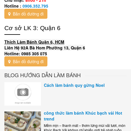
Hotline :
0906.352.795
Bản đồ đường đi
Cơ sở LK 3: Quận 6
Thích Làm Bánh Quận 6, HCM
Liên Hệ 92A Bà Hom Phường 13, Quận 6
Hotline: 0985 305 075
Bản đồ đường đi
BLOG HƯỚNG DẪN LÀM BÁNH
Cách làm bánh quy gừng Noel
công thức làm bánh Khúc bạch vải Hot
trend
Mềm mịn – thanh mát – thơm lừng mùi vải tươi, món
Khúc Bạch Vải không chỉ khiến giới trẻ phát cuồng