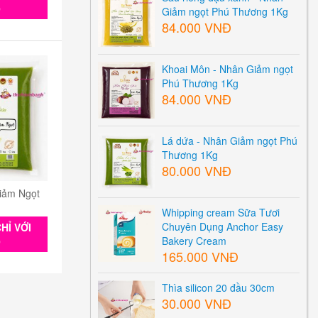
0
Giảm ngọt Phú Thương 1Kg
84.000 VNĐ
Khoai Môn - Nhân Giảm ngọt
Phú Thương 1Kg
84.000 VNĐ
Lá dứa - Nhân Giảm ngọt Phú
Thương 1Kg
80.000 VNĐ
iảm Ngọt
Whipping cream Sữa Tươi
Chuyên Dụng Anchor Easy
HỈ VỚI
Bakery Cream
0
165.000 VNĐ
Thìa silicon 20 đầu 30cm
30.000 VNĐ