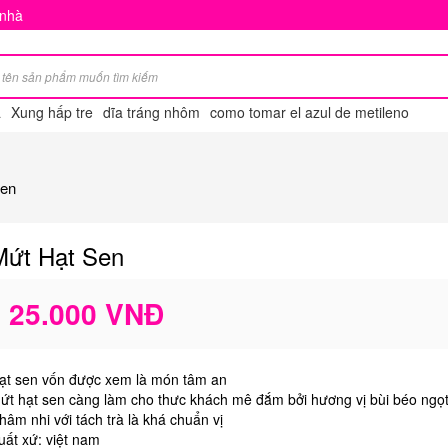
 nhà
a
Xung hấp tre
dĩa tráng nhôm
como tomar el azul de metileno
sen
Mứt Hạt Sen
25.000 VNĐ
ạt sen vốn được xem là món tâm an
ứt hạt sen càng làm cho thưc khách mê đắm bởi hương vị bùi béo ngọ
hâm nhi với tách trà là khá chuẩn vị
uất xứ: việt nam