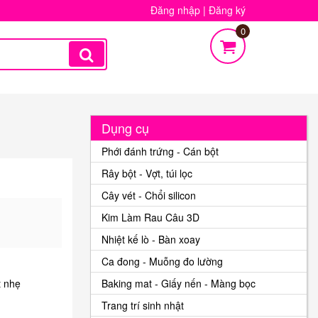
Đăng nhập
|
Đăng ký
0
Dụng cụ
Phới đánh trứng - Cán bột
Rây bột - Vợt, túi lọc
Cây vét - Chổi silicon
Kim Làm Rau Câu 3D
Nhiệt kế lò - Bàn xoay
Ca đong - Muỗng đo lường
t nhẹ
Baking mat - Giấy nến - Màng bọc
Trang trí sinh nhật