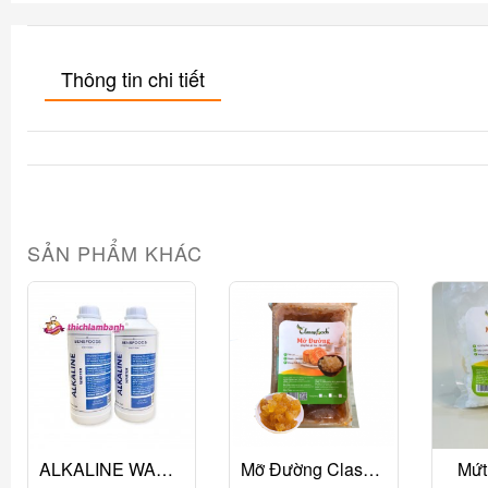
Thông tin chi tiết
SẢN PHẨM KHÁC
ALKALINE WARTER - Nước Tro Tàu - Bensfoods
Mỡ Đường Classyfoods 250g
Mứt