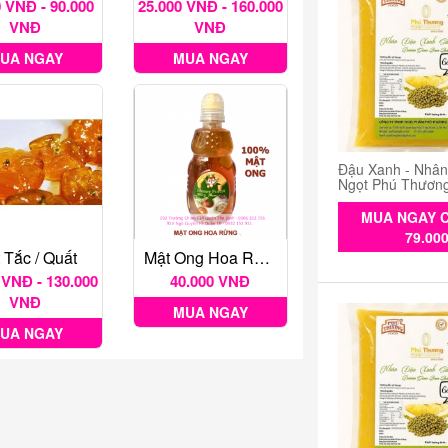
 VNĐ - 90.000
25.000 VNĐ - 160.000
VNĐ
VNĐ
UA NGAY
MUA NGAY
Đậu Xanh - Nhâ
Ngọt Phú Thươn
MUA NGAY C
79.00
 Tắc / Quất
Mật Ong Hoa Rừng Eufood 360gr
 VNĐ - 130.000
40.000 VNĐ
VNĐ
MUA NGAY
UA NGAY