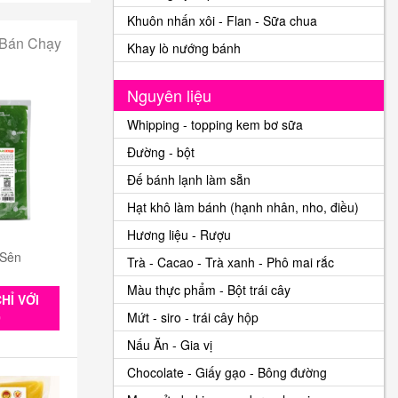
Khuôn nhấn xôi - Flan - Sữa chua
 Bán Chạy
Khay lò nướng bánh
Nguyên liệu
Whipping - topping kem bơ sữa
Đường - bột
Đế bánh lạnh làm sẵn
Hạt khô làm bánh (hạnh nhân, nho, điều)
Hương liệu - Rượu
 Sên
Trà - Cacao - Trà xanh - Phô mai rắc
Màu thực phẩm - Bột trái cây
HỈ VỚI
Mứt - siro - trái cây hộp
0
Nấu Ăn - Gia vị
Chocolate - Giấy gạo - Bông đường