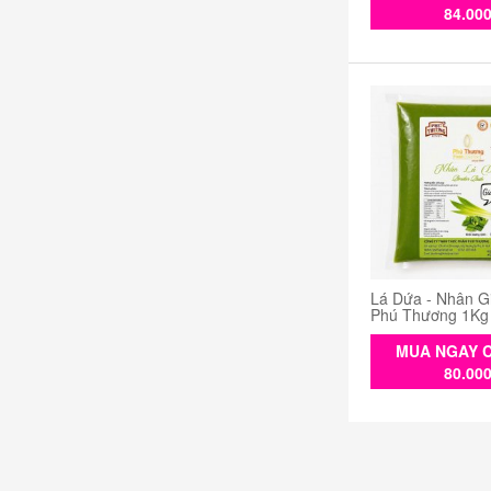
84.00
Lá Dứa - Nhân G
Phú Thương 1Kg
MUA NGAY C
80.00