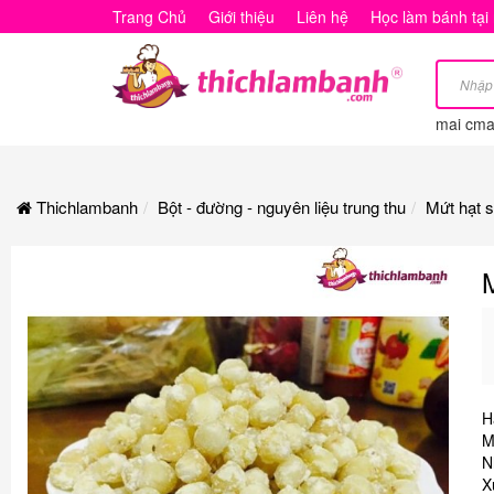
Mứt
Trang Chủ
Giới thiệu
Liên hệ
Học làm bánh tại
hạt
sen
mai cm
Thichlambanh
Bột - đường - nguyên liệu trung thu
Mứt hạt 
H
M
N
X