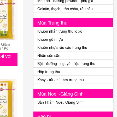
Men nở - baking powder - phụ gia
Gelatin, thạch, trân châu, râu câu
Mùa Trung thu
Khuôn nhấn trung thu lò xo
Khuôn gõ nhựa
n Giảm
Khuôn nhựa râu câu trung thu
g 1Kg
Nhân sên sẵn
HỈ VỚI
0
Bột - đường - nguyên liệu trung thu
Hộp trung thu
Khay - túi - hút ẩm trung thu
Mùa Noel -Giáng Sinh
Sản Phẩm Noel, Giáng Sinh
Bao bì