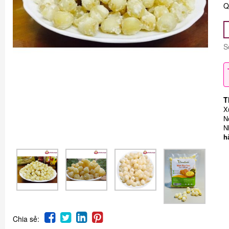
Q
S
T
X
N
N
h
Chia sẻ: