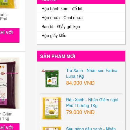
Hộp bánh kem - đế lót
anh -
Hộp nhựa - Chai nhựa
 Phú
Bao bì - Giấy gói kẹo
HỈ VỚI
Hộp giấy kiểu
0
SẢN PHẨM MỚI
Trà Xanh - Nhân sên Farina
Luna 1Kg
84.000 VNĐ
Đậu Xanh - Nhân Giảm ngọt
Phú Thương 1Kg
79.000 VNĐ
n Giảm
g 1Kg
HỈ VỚI
Sầu riêng đậu xanh - Nhân