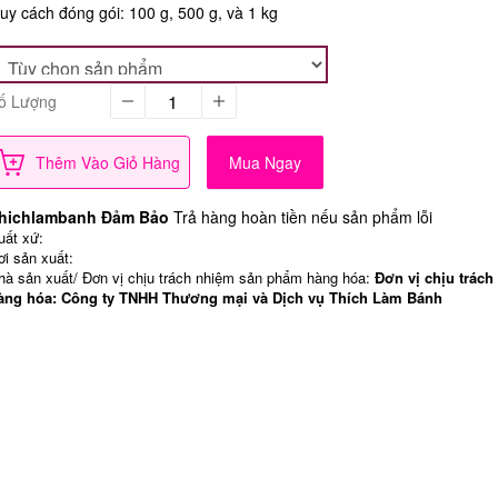
uy cách đóng gói: 100 g, 500 g, và 1 kg
ố Lượng
Thêm Vào Giỏ Hàng
Mua Ngay
hichlambanh Đảm Bảo
Trả hàng hoàn tiền nếu sản phẩm lỗi
uất xứ:
ơi sản xuất:
hà sản xuất/ Đơn vị chịu trách nhiệm sản phẩm hàng hóa:
Đơn vị chịu trách
àng hóa: Công ty TNHH Thương mại và Dịch vụ Thích Làm Bánh