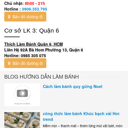
Chủ nhật:
8h00 - 21h
Hotline :
0906.352.795
Bản đồ đường đi
Cơ sở LK 3: Quận 6
Thích Làm Bánh Quận 6, HCM
Liên Hệ 92A Bà Hom Phường 13, Quận 6
Hotline: 0985 305 075
Bản đồ đường đi
BLOG HƯỚNG DẪN LÀM BÁNH
Cách làm bánh quy gừng Noel
công thức làm bánh Khúc bạch vải Hot
trend
Mềm mịn – thanh mát – thơm lừng mùi vải tươi, món