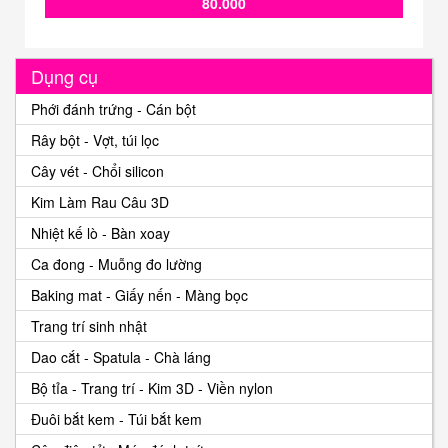
80.000
Dụng cụ
Phới đánh trứng - Cán bột
Rây bột - Vợt, túi lọc
Cây vét - Chổi silicon
Kim Làm Rau Câu 3D
Nhiệt kế lò - Bàn xoay
Ca đong - Muỗng đo lường
Baking mat - Giấy nến - Màng bọc
Trang trí sinh nhật
Dao cắt - Spatula - Chà láng
Bộ tỉa - Trang trí - Kim 3D - Viền nylon
Đuôi bắt kem - Túi bắt kem