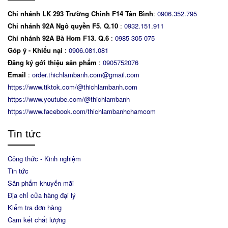
Chi nhánh LK 293 Trường Chinh F14 Tân Bình
:
0906.352.795
Chi nhánh 92A Ngô quyền F5. Q.10
:
0932.151.911
Chi nhánh 92A Bà Hom F13. Q.6
:
0
985 305 075
Góp ý - Khiếu nại
:
0906.081.081
Đăng ký gới thiệu sản phẩm
:
0905752076
Email
:
order.thichlambanh.com@gmail.com
https://www.tiktok.com/@thichlambanh.com
https://www.youtube.com/@thichlambanh
https://www.facebook.com/thichlambanhchamcom
Tin tức
Công thức - Kinh nghiệm
Tin tức
Sản phẩm khuyến mãi
Địa chỉ cửa hàng đại lý
Kiểm tra đơn hàng
Cam kết chất lượng