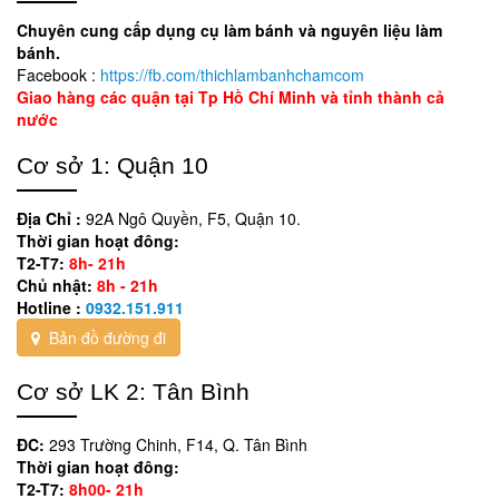
Chuyên cung cấp dụng cụ làm bánh và nguyên liệu làm
bánh.
Facebook :
https://fb.com/thichlambanhchamcom
Giao hàng các quận tại Tp Hồ Chí Minh và tỉnh thành cả
nước
Cơ sở 1: Quận 10
Địa Chỉ :
92A Ngô Quyền, F5, Quận 10.
Thời gian hoạt đông:
T2-T7:
8h- 21h
Chủ nhật:
8h - 21h
Hotline :
0932.151.911
Bản đồ đường đi
Cơ sở LK 2: Tân Bình
ĐC:
293 Trường Chinh, F14, Q. Tân Bình
Thời gian hoạt đông:
T2-T7:
8h00- 21h