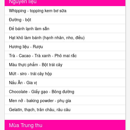
Nguyên liệu
Whipping - topping kem bơ sữa
Đường - bột
Đế bánh lạnh làm sẵn
Hạt khô làm bánh (hạnh nhân, nho, điều)
Hương liệu - Rượu
Trà - Cacao - Trà xanh - Phô mai rắc
Màu thực phẩm - Bột trái cây
Mứt - siro - trái cây hộp
Nấu Ăn - Gia vị
Chocolate - Giấy gạo - Bông đường
Men nở - baking powder - phụ gia
Gelatin, thạch, trân châu, râu câu
Mùa Trung thu