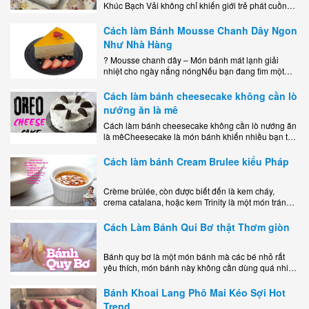
Khúc Bạch Vải không chỉ khiến giới trẻ phát cuồng
mà còn là lựa chọn hoàn hảo cho..
Cách làm Bánh Mousse Chanh Dây Ngon
Như Nhà Hàng
? Mousse chanh dây – Món bánh mát lạnh giải
nhiệt cho ngày nắng nóngNếu bạn đang tìm một
món tráng miệng vừa đẹp mắt, vừa ngon miệng lại
dễ..
Cách làm bánh cheesecake không cần lò
nướng ăn là mê
Cách làm bánh cheesecake không cần lò nướng ăn
là mêCheesecake là món bánh khiến nhiều bạn trẻ
mê mẩn nhờ hương vị béo ngậy, ngọt ngào của lớp
kem..
Cách làm bánh Cream Brulee kiểu Pháp
Crème brûlée, còn được biết đến là kem cháy,
crema catalana, hoặc kem Trinity là một món tráng
miệng bao gồm một lớp đế custard béo phủ với một
lớp..
Cách Làm Bánh Qui Bơ thật Thơm giòn
Bánh quy bơ là một món bánh mà các bé nhỏ rất
yêu thích, món bánh này không cần dùng quá nhiều
nguyên liệu hay quá cầu kỳ, cách làm..
Bánh Khoai Lang Phô Mai Kéo Sợi Hot
Trend