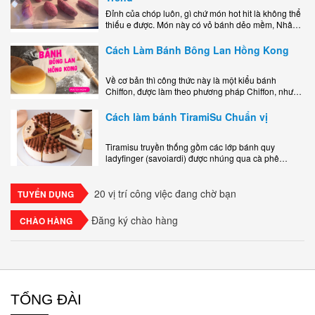
Đỉnh của chóp luôn, gì chứ món hot hit là không thể
thiếu e được. Món này có vỏ bánh dẻo mềm, Nhân
phô mai béo ngậy kéo sợimùi Khoai..
Cách Làm Bánh Bông Lan Hồng Kong
Về cơ bản thì công thức này là một kiểu bánh
Chiffon, được làm theo phương pháp Chiffon, nhưng
nướng trong khuôn tròn hoàn toàn ổn. Bánh rất
ngon, làm..
Cách làm bánh TiramiSu Chuẩn vị
Tiramisu truyền thống gồm các lớp bánh quy
ladyfinger (savoiardi) được nhúng qua cà phê
espresso, xen kẽ với lớp kem béo mềm làm từ phô
mai mascarpone, trứng và..
20 vị trí công việc đang chờ bạn
TUYỂN DỤNG
Đăng ký chào hàng
CHÀO HÀNG
TỔNG ĐÀI