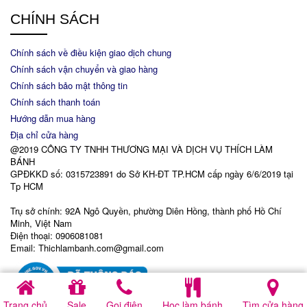
CHÍNH SÁCH
Chính sách về điều kiện giao dịch chung
Chính sách vận chuyển và giao hàng
Chính sách bảo mật thông tin
Chính sách thanh toán
Hướng dẫn mua hàng
Địa chỉ cửa hàng
@2019 CÔNG TY TNHH THƯƠNG MẠI VÀ DỊCH VỤ THÍCH LÀM
BÁNH
GPĐKKD số: 0315723891 do Sở KH-ĐT TP.HCM cấp ngày 6/6/2019 tại
Tp HCM
Trụ sở chính: 92A Ngô Quyền, phường Diên Hồng, thành phố Hồ Chí
Minh, Việt Nam
Điện thoại: 0906081081
Email: Thichlambanh.com@gmail.com
Trang chủ
Sale
Gọi điện
Học làm bánh
Tìm cửa hàng