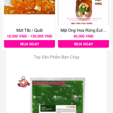
Mứt Tắc / Quất
Mật Ong Hoa Rừng Eufood 360gr
18.000 VNĐ - 130.000 VNĐ
40.000 VNĐ
MUA NGAY
MUA NGAY
Top Sản Phẩm Bán Chạy