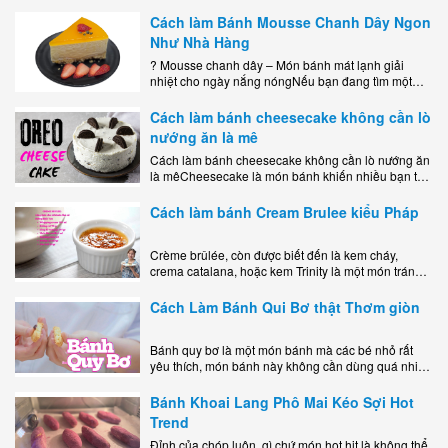
mà còn là lựa chọn hoàn hảo cho..
Cách làm Bánh Mousse Chanh Dây Ngon
Như Nhà Hàng
? Mousse chanh dây – Món bánh mát lạnh giải
nhiệt cho ngày nắng nóngNếu bạn đang tìm một
món tráng miệng vừa đẹp mắt, vừa ngon miệng lại
dễ..
Cách làm bánh cheesecake không cần lò
nướng ăn là mê
Cách làm bánh cheesecake không cần lò nướng ăn
là mêCheesecake là món bánh khiến nhiều bạn trẻ
mê mẩn nhờ hương vị béo ngậy, ngọt ngào của lớp
kem..
Cách làm bánh Cream Brulee kiểu Pháp
Crème brûlée, còn được biết đến là kem cháy,
crema catalana, hoặc kem Trinity là một món tráng
miệng bao gồm một lớp đế custard béo phủ với một
lớp..
Cách Làm Bánh Qui Bơ thật Thơm giòn
Bánh quy bơ là một món bánh mà các bé nhỏ rất
yêu thích, món bánh này không cần dùng quá nhiều
nguyên liệu hay quá cầu kỳ, cách làm..
Bánh Khoai Lang Phô Mai Kéo Sợi Hot
Trend
Đỉnh của chóp luôn, gì chứ món hot hit là không thể