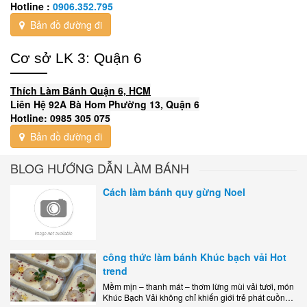
Hotline :
0906.352.795
Bản đồ đường đi
Cơ sở LK 3: Quận 6
Thích Làm Bánh Quận 6, HCM
Liên Hệ 92A Bà Hom Phường 13, Quận 6
Hotline: 0985 305 075
Bản đồ đường đi
BLOG HƯỚNG DẪN LÀM BÁNH
Cách làm bánh quy gừng Noel
công thức làm bánh Khúc bạch vải Hot
trend
Mềm mịn – thanh mát – thơm lừng mùi vải tươi, món
Khúc Bạch Vải không chỉ khiến giới trẻ phát cuồng