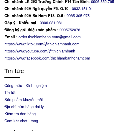
Chi nhánh LK 293 Trường Chinh F14 Tân Bình
:
0906.352.795
Chi nhánh 92A Ngô quyền F5. Q.10
:
0932.151.911
Chi nhánh 92A Bà Hom F13. Q.6
:
0
985 305 075
Góp ý - Khiếu nại
:
0906.081.081
Đăng ký gới thiệu sản phẩm
:
0905752076
Email
:
order.thichlambanh.com@gmail.com
https://www.tiktok.com/@thichlambanh.com
https://www.youtube.com/@thichlambanh
https://www.facebook.com/thichlambanhchamcom
Tin tức
Công thức - Kinh nghiệm
Tin tức
Sản phẩm khuyến mãi
Địa chỉ cửa hàng đại lý
Kiểm tra đơn hàng
Cam kết chất lượng