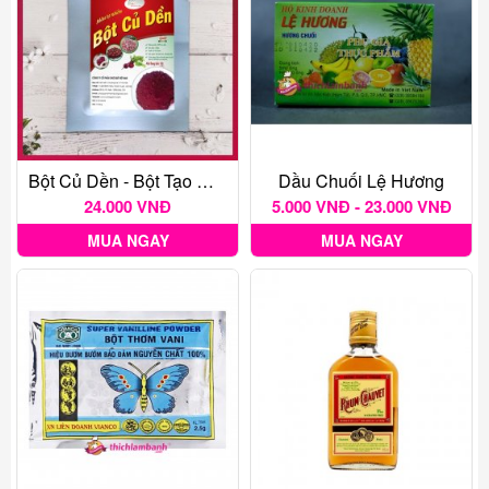
Bột Củ Dền - Bột Tạo Màu Thực Phẩm Tự Nhiên Gói 20G
Dầu Chuối Lệ Hương
24.000 VNĐ
5.000 VNĐ - 23.000 VNĐ
MUA NGAY
MUA NGAY