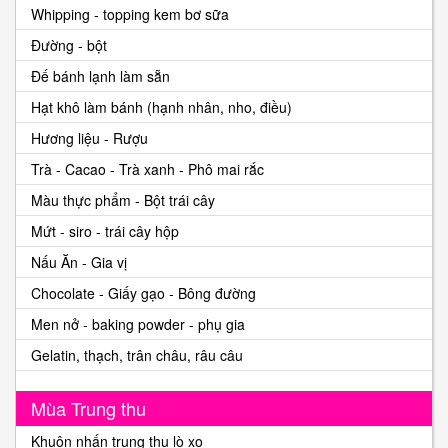
Whipping - topping kem bơ sữa
Đường - bột
Đế bánh lạnh làm sẵn
Hạt khô làm bánh (hạnh nhân, nho, điều)
Hương liệu - Rượu
Trà - Cacao - Trà xanh - Phô mai rắc
Màu thực phẩm - Bột trái cây
Mứt - siro - trái cây hộp
Nấu Ăn - Gia vị
Chocolate - Giấy gạo - Bông đường
Men nở - baking powder - phụ gia
Gelatin, thạch, trân châu, râu câu
Mùa Trung thu
Khuôn nhấn trung thu lò xo