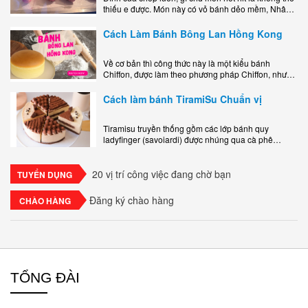
thiếu e được. Món này có vỏ bánh dẻo mềm, Nhân
phô mai béo ngậy kéo sợimùi Khoai..
Cách Làm Bánh Bông Lan Hồng Kong
Về cơ bản thì công thức này là một kiểu bánh
Chiffon, được làm theo phương pháp Chiffon, nhưng
nướng trong khuôn tròn hoàn toàn ổn. Bánh rất
ngon, làm..
Cách làm bánh TiramiSu Chuẩn vị
Tiramisu truyền thống gồm các lớp bánh quy
ladyfinger (savoiardi) được nhúng qua cà phê
espresso, xen kẽ với lớp kem béo mềm làm từ phô
mai mascarpone, trứng và..
20 vị trí công việc đang chờ bạn
TUYỂN DỤNG
Đăng ký chào hàng
CHÀO HÀNG
TỔNG ĐÀI