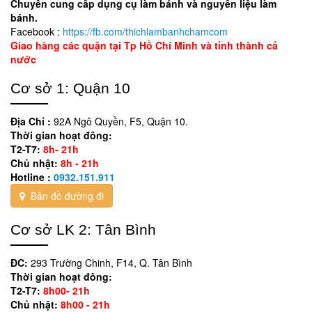
Chuyên cung cấp dụng cụ làm bánh và nguyên liệu làm
bánh.
Facebook :
https://fb.com/thichlambanhchamcom
Giao hàng các quận tại Tp Hồ Chí Minh và tỉnh thành cả
nước
Cơ sở 1: Quận 10
Địa Chỉ :
92A Ngô Quyền, F5, Quận 10.
Thời gian hoạt đông:
T2-T7:
8h- 21h
Chủ nhật:
8h - 21h
Hotline :
0932.151.911
Bản đồ đường đi
Cơ sở LK 2: Tân Bình
ĐC:
293 Trường Chinh, F14, Q. Tân Bình
Thời gian hoạt đông:
T2-T7:
8h00- 21h
Chủ nhật:
8h00 - 21h